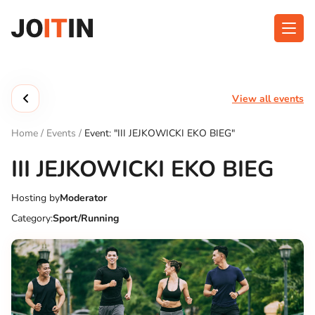
Skip
to
content
About app
Categories
View all events
Functionalities
Events
Home
/
Events
/
Event: "III JEJKOWICKI EKO BIEG"
Contact
III JEJKOWICKI EKO BIEG
Hosting by
Moderator
Get the App:
Category:
Sport/Running