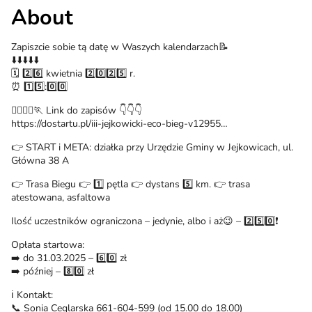
About
Zapiszcie sobie tą datę w Waszych kalendarzach📝
⬇️⬇️⬇️⬇️⬇️
🗓 2️⃣6️⃣ kwietnia 2️⃣0️⃣2️⃣5️⃣ r.
⏰ 1️⃣5️⃣:0️⃣0️⃣
🏃‍♂️🏃‍♀️🏃 Link do zapisów 👇👇👇
https://dostartu.pl/iii-jejkowicki-eco-bieg-v12955…
👉 START i META: działka przy Urzędzie Gminy w Jejkowicach, ul.
Główna 38 A
👉 Trasa Biegu 👉 1️⃣ pętla 👉 dystans 5️⃣ km. 👉 trasa
atestowana, asfaltowa
Ilość uczestników ograniczona – jedynie, albo i aż😉 – 2️⃣5️⃣0️⃣❗️
Opłata startowa:
➡️ do 31.03.2025 – 6️⃣0️⃣ zł
➡️ później – 8️⃣0️⃣ zł
ℹ️ Kontakt:
📞 Sonia Ceglarska 661-604-599 (od 15.00 do 18.00)