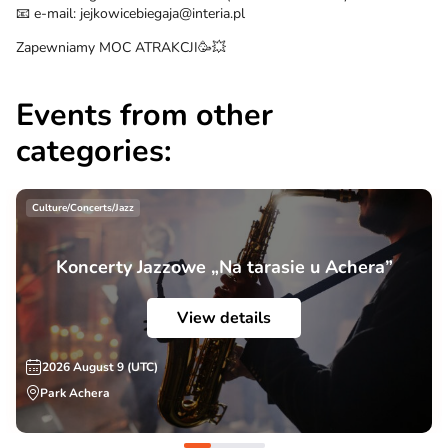
📧 e-mail: jejkowicebiegaja@interia.pl
Zapewniamy MOC ATRAKCJI🥳💥
Events from other
categories:
Culture/Concerts/Jazz
Koncerty Jazzowe „Na tarasie u Achera”
View details
2026 August 9 (UTC)
Park Achera