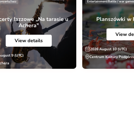
oncerts/Jazz
Entertainment/Battle / war game
erty Jazzowe „Na tarasie u
Planszówki w 
Achera”
View de
View details
2026 August 10 (UTC)
August 9 (UTC)
Centrum Kultury Podgórza
chera