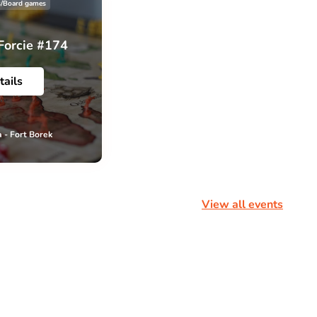
s/Board games
Forcie #174
tails
 - Fort Borek
View all events