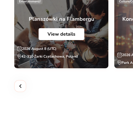
Entertainment//
Culture/C
Planszówki na Flambergu
Konc
View details
2026 August 8 (UTC)
2026 
42-310 Żarki Czatachowa, Poland
Park A