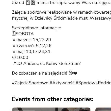
Już od 1️⃣5️⃣ marca br. zapraszamy Was na zajęci
Zajęcia sportowe realizowane w ramach otwartego
fizycznej w Dzielnicy Śródmieście m.st. Warsza
Szczegółowe informacje:
🗓️SOBOTA
🔹marzec: 15,22,29
🔹kwiecień: 5,12,26
🔹maj: 10,17,24,31
⏰10.00
📍LO Anders, ul. Konwiktorska 5/7
Do zobaczenia na zajęciach! 😊❤️
#ZajęciaSportowe #Aktywność #SportowaRodzi
Events from other categories: