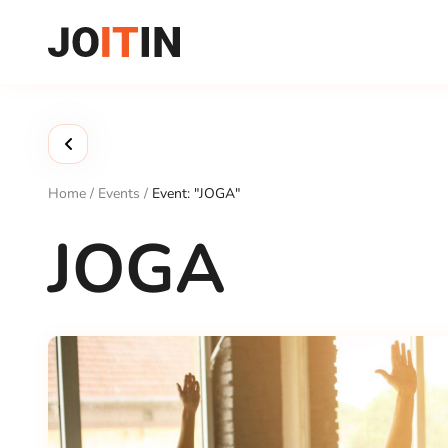
Skip
to
content
Home
/
Events
/
Event: "JOGA"
JOGA