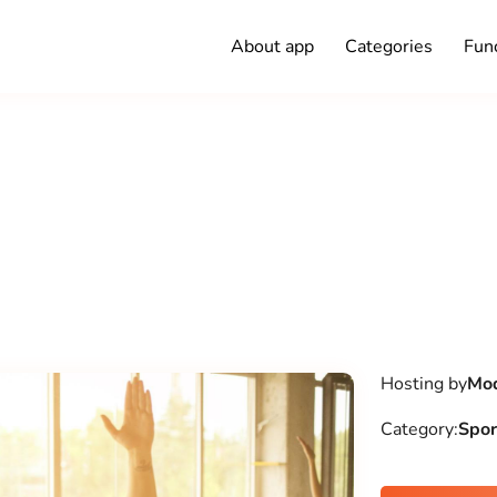
About app
Categories
Func
Hosting by
Mod
Category:
Spor