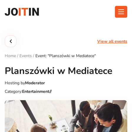
Skip
to
content
About app
Categories
View all events
Functionalities
Events
Home
/
Events
/
Event: "Planszówki w Mediatece"
Contact
Planszówki w Mediatece
Hosting by
Moderator
Get the App:
Category:
Entertainment//