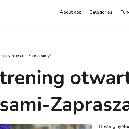
About app
Categories
Func
arty – biegi z Latającymi psami-Zapraszamy"
rening otwarty
psami-Zapras
Hosting by
Mod