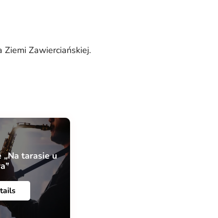
Ziemi Zawierciańskiej.
 „Na tarasie u
ra”
tails