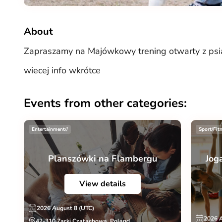
About
Zapraszamy na Majówkowy trening otwarty z psia
wiecej info wkrótce
Events from other categories:
Entertainment//
Sport/Fit
Planszówki na Flambergu
Jog
View details
2026 August 8 (UTC)
2026 
42-310 Żarki Czatachowa, Poland