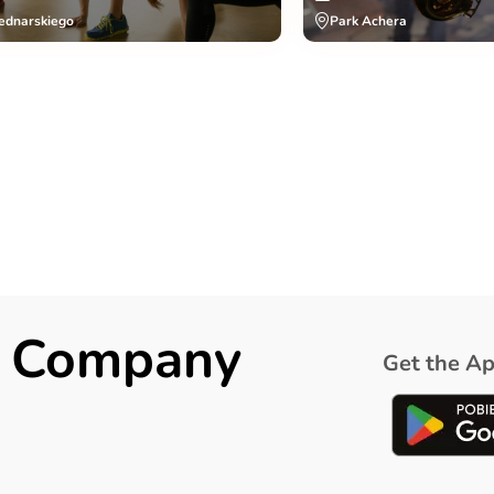
ednarskiego
Park Achera
ck Company
Get the Ap