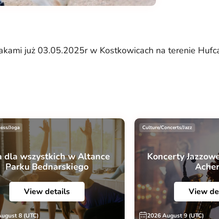
kami już 03.05.2025r w Kostkowicach na terenie Hufca 
ness/Joga
Culture/Concerts/Jazz
a dla wszystkich w Altance
Koncerty Jazzowe
Parku Bednarskiego
Ache
View details
View de
August 8 (UTC)
2026 August 9 (UTC)