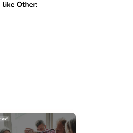
like Other:
ment//