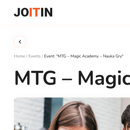
Skip
to
content
Home
/
Events
/
Event: "MTG – Magic Academy – Nauka Gry"
MTG – Magic