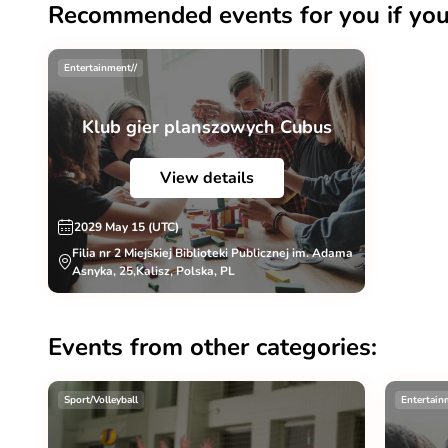
Recommended events for you if you 
Entertainment//
Klub gier planszowych Cubus
View details
2029 May 15 (UTC)
Filia nr 2 Miejskiej Biblioteki Publicznej im. Adama
Asnyka, 25,Kalisz, Polska, PL
Events from other categories:
Sport/Volleyball
Entertain