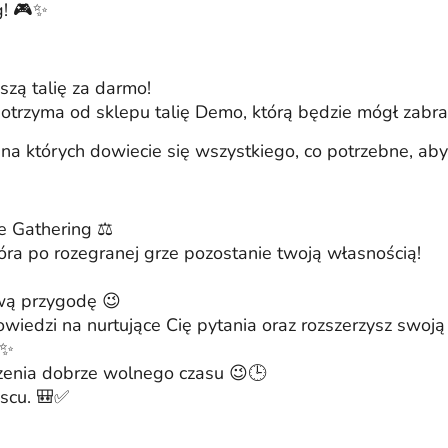
g! 🎮✨
zą talię za darmo!
 otrzyma od sklepu talię Demo, którą będzie mógł zabr
a których dowiecie się wszystkiego, co potrzebne, ab
 Gathering ⚖️
tóra po rozegranej grze pozostanie twoją własnością!
wą przygodę 😉
wiedzi na nurtujące Cię pytania oraz rozszerzysz swoją 
✨
dzenia dobrze wolnego czasu 😉🕒
jscu. 🎒✅