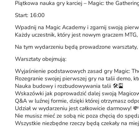
Piątkowa nauka gry karciej – Magic: the Gatherin
Start: 16:00
Wpadnij na Magic Academy i zgarnij swoją pierws
Każdy uczestnik, który jest nowym graczem MTG,
Na tym wydarzeniu będą prowadzone warsztaty, n
Warsztaty obejmują:
Wyjaśnienie podstawowych zasad gry Magic: The
Rozegranie swojej pierwszej gry na talii demo, k
Nauka budowy i rozbudowywania talii 🛠️🎴
Wskazówki jak poprowadzić dalej swoją Magico
Q&A w luźnej formie, dzięki której otrzymasz odpo
Udział w wydarzeniu jest całkowicie darmowy! 
Nie musisz mieć ze sobą nic poza chęcią do spę
Wszystkie niezbędne rzeczy będą czekały na mie