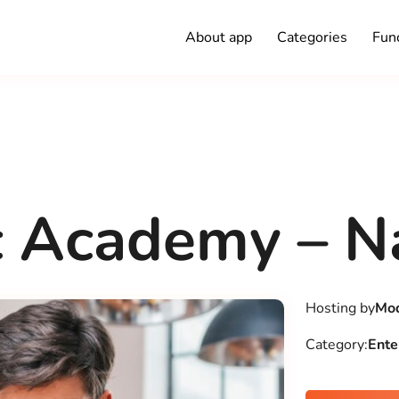
About app
Categories
Func
 Academy – N
Hosting by
Mod
Category:
Ente