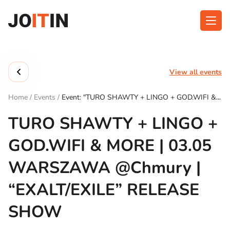
Skip
to
content
About app
Categories
View all events
Functionalities
Events
Home
/
Events
/
Event: "TURO SHAWTY + LINGO + GOD.WIFI &
Contact
MORE | 03.05 WARSZAWA @Chmury | “EXALT/EXILE” RELEASE
SHOW"
TURO SHAWTY + LINGO +
GOD.WIFI & MORE | 03.05
Get the App:
WARSZAWA @Chmury |
“EXALT/EXILE” RELEASE
SHOW