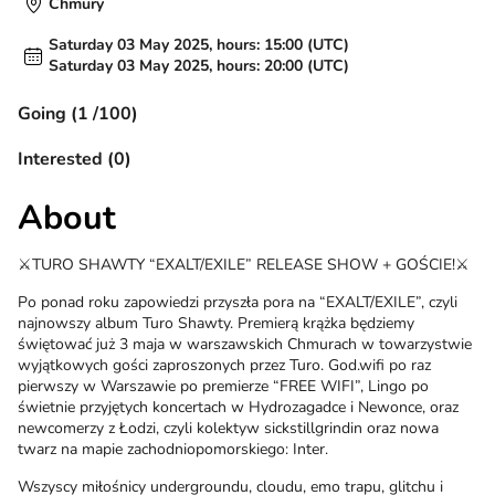
Chmury
Saturday 03 May 2025, hours: 15:00 (UTC)
Saturday 03 May 2025, hours: 20:00 (UTC)
Going (1 /100)
Interested (0)
About
⚔️TURO SHAWTY “EXALT/EXILE” RELEASE SHOW + GOŚCIE!⚔️
Po ponad roku zapowiedzi przyszła pora na “EXALT/EXILE”, czyli
najnowszy album Turo Shawty. Premierą krążka będziemy
świętować już 3 maja w warszawskich Chmurach w towarzystwie
wyjątkowych gości zaproszonych przez Turo. God.wifi po raz
pierwszy w Warszawie po premierze “FREE WIFI”, Lingo po
świetnie przyjętych koncertach w Hydrozagadce i Newonce, oraz
newcomerzy z Łodzi, czyli kolektyw sickstillgrindin oraz nowa
twarz na mapie zachodniopomorskiego: Inter.
Wszyscy miłośnicy undergroundu, cloudu, emo trapu, glitchu i