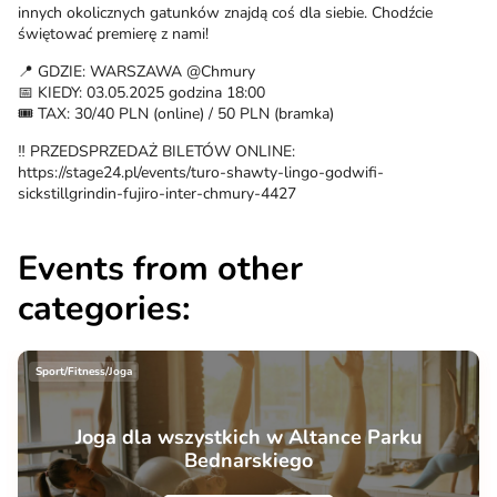
innych okolicznych gatunków znajdą coś dla siebie. Chodźcie
świętować premierę z nami!
📍 GDZIE: WARSZAWA @Chmury
📅 KIEDY: 03.05.2025 godzina 18:00
🎟️ TAX: 30/40 PLN (online) / 50 PLN (bramka)
‼️ PRZEDSPRZEDAŻ BILETÓW ONLINE:
https://stage24.pl/events/turo-shawty-lingo-godwifi-
sickstillgrindin-fujiro-inter-chmury-4427
Events from other
categories:
Sport/Fitness/Joga
Joga dla wszystkich w Altance Parku
Bednarskiego