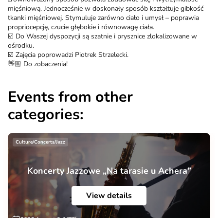
mięśniową. Jednocześnie w doskonały sposób kształtuje gibkość
tkanki mięśniowej. Stymuluje zarówno ciało i umysł – poprawia
propriocepcję, czucie głębokie i równowagę ciała.
☑️ Do Waszej dyspozycji są szatnie i prysznice zlokalizowane w
ośrodku.
☑️ Zajęcia poprowadzi Piotrek Strzelecki.
👋🏼 Do zobaczenia!
Events from other
categories:
Culture/Concerts/Jazz
Koncerty Jazzowe „Na tarasie u Achera”
View details