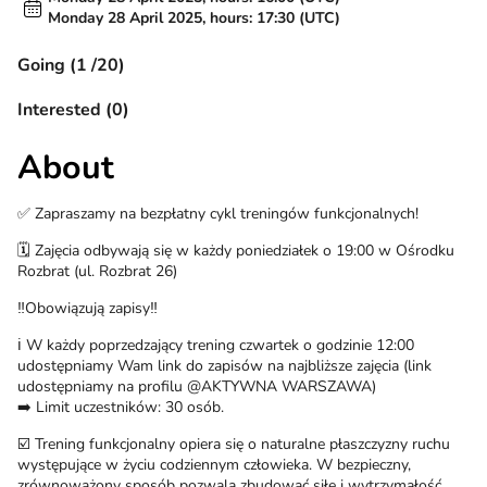
Monday 28 April 2025, hours: 17:30 (UTC)
Going (1 /20)
Interested (0)
About
✅ Zapraszamy na bezpłatny cykl treningów funkcjonalnych!
🗓️ Zajęcia odbywają się w każdy poniedziałek o 19:00 w Ośrodku
Rozbrat (ul. Rozbrat 26)
‼️Obowiązują zapisy‼️
ℹ️ W każdy poprzedzający trening czwartek o godzinie 12:00
udostępniamy Wam link do zapisów na najbliższe zajęcia (link
udostępniamy na profilu @AKTYWNA WARSZAWA)
➡️ Limit uczestników: 30 osób.
☑️ Trening funkcjonalny opiera się o naturalne płaszczyzny ruchu
występujące w życiu codziennym człowieka. W bezpieczny,
zrównoważony sposób pozwala zbudować siłę i wytrzymałość