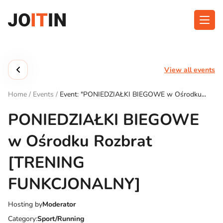
Skip
to
content
About app
Categories
View all events
Functionalities
Events
Home
/
Events
/
Event: "PONIEDZIAŁKI BIEGOWE w Ośrodku
Contact
Rozbrat [TRENING FUNKCJONALNY]"
PONIEDZIAŁKI BIEGOWE
w Ośrodku Rozbrat
Get the App:
[TRENING
FUNKCJONALNY]
Hosting by
Moderator
Category:
Sport/Running