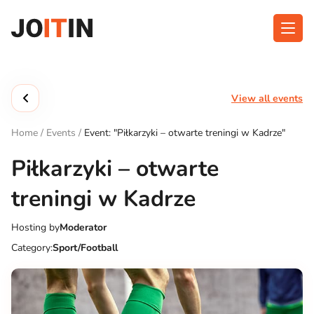
Skip
to
content
About app
Categories
View all events
Functionalities
Events
Home
/
Events
/
Event: "Piłkarzyki – otwarte treningi w Kadrze"
Contact
Piłkarzyki – otwarte
treningi w Kadrze
Get the App:
Hosting by
Moderator
Category:
Sport/Football