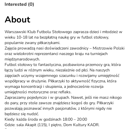
Interested (0)
About
Warszawski Klub Futbolu Stołowego zaprasza dzieci i młodzież w
wieku 10-18 lat na bezpłatną naukę gry w futbol stołowy,
popularnie zwany piłkarzykami.
Zajęcia prowadzą nasi doświadczeni zawodnicy – Mistrzowie Polski
oraz wielokrotni reprezentanci naszego kraju na turniejach
międzynarodowych.
Futbol stołowy to fantastyczna, pozbawiona przemocy gra, która
łączy ludzi w różnym wieku, niezależnie od płci. Na naszych
zajęciach uczymy wzajemnego szacunku i rozwijamy umiejętność
współpracy w drużynie. Piłkarzyki to aktywność fizyczna, która
wymaga koncentracji i skupienia, a jednocześnie rozwija
umiejętności motoryczne oraz refleks.
Zapraszamy pojedynczo i w grupach. Nawet, jeśli nie masz nikogo
do pary, przy stole zawsze znajdziesz kogoś do gry. Piłkarzyki
pozwalają poznawać innych pasjonatów, z którymi nigdy nie
będziesz się nudzić.
Kiedy: każda środa w godzinach 18:00 – 20:00
Gdzie: sala Akapit (115), I piętro, Dom Kultury KADR.