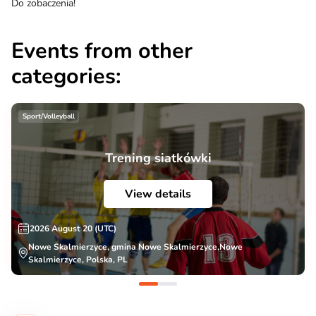
Do zobaczenia!
Events from other
categories:
Sport/Volleyball
Trening siatkówki
View details
2026 August 20 (UTC)
Nowe Skalmierzyce, gmina Nowe Skalmierzyce,Nowe
Skalmierzyce, Polska, PL