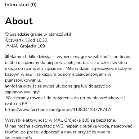
Interested (0)
About
🎲Sąsiedzkie granie w planszówki!
🗓czwartki 🕟od 16:30
📍MAL Grójecka 109
👾Mamy ich kilkadziesiąt – wybierzemy grę w zależności od liczby
osób i usiądziemy do niej przy ciepłej herbacie. To także świetna
okazja do rozmów z sąsiadami. Mile widziani są wszyscy, osoby w
każdym wieku i na każdym poziomie zaawansowania w
planszówkowaniu.
🧩Można przyjść ze swoją ulubioną grą lub dołączyć do
zaplanowanej gry!
🃏Zachęcamy również do dołączenia do grupy planszówkowej i
czatu na FB –
https://www.facebook.com/groups/313804130778747/
Wszystkie aktywności w MAL Grójecka 109 są bezpłatne.
U nas można skorzystać z WC, napełnić butelkę wodą, naładować
telefon, po prostu odpocząć, a nawet przyjść ze swoim
zwierzakiem🐾