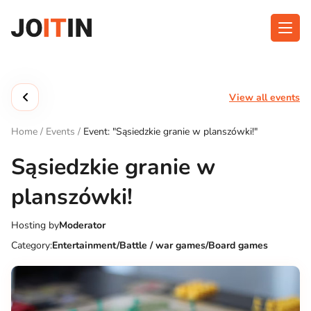
Skip
to
content
About app
Categories
View all events
Functionalities
Events
Home
/
Events
/
Event: "Sąsiedzkie granie w planszówki!"
Contact
Sąsiedzkie granie w
planszówki!
Get the App:
Hosting by
Moderator
Category:
Entertainment/Battle / war games/Board games