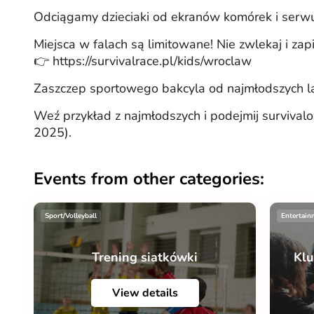
Odciągamy dzieciaki od ekranów komórek i serw
Miejsca w falach są limitowane! Nie zwlekaj i zap
👉 https://survivalrace.pl/kids/wroclaw
Zaszczep sportowego bakcyla od najmłodszych lat
Weź przykład z najmłodszych i podejmij surviva
2025).
Events from other categories:
Sport/Volleyball
Entertain
Trening siatkówki
Klu
View details