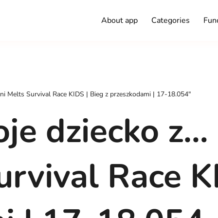
About app
Categories
Func
ni Melts Survival Race KIDS | Bieg z przeszkodami | 17-18.054"
je dziecko z…
urvival Race K