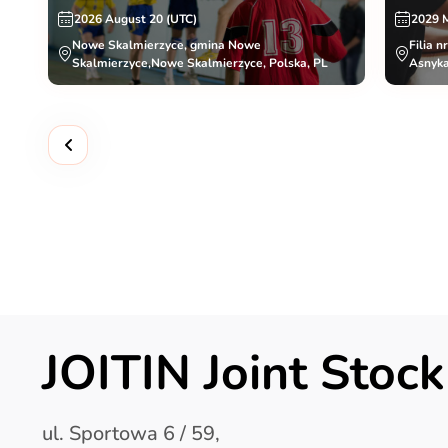
2026 August 20 (UTC)
2029 
Nowe Skalmierzyce, gmina Nowe
Filia n
Skalmierzyce,Nowe Skalmierzyce, Polska, PL
Asnyka
JOITIN Joint Sto
ul. Sportowa 6 / 59,