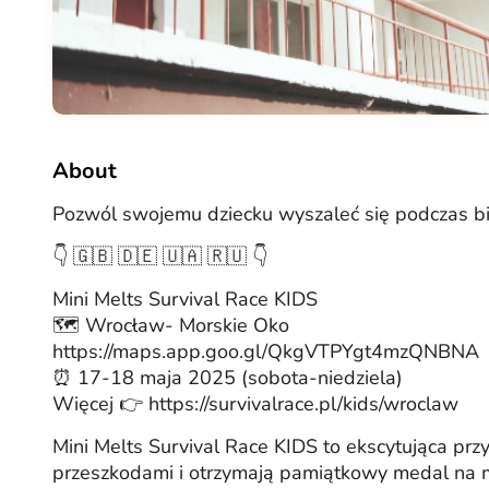
About
Pozwól swojemu dziecku wyszaleć się podczas b
👇 🇬🇧 🇩🇪 🇺🇦 🇷🇺 👇
Mini Melts Survival Race KIDS
🗺️ Wrocław- Morskie Oko
https://maps.app.goo.gl/QkgVTPYgt4mzQNBNA
⏰ 17-18 maja 2025 (sobota-niedziela)
Więcej 👉 https://survivalrace.pl/kids/wroclaw
Mini Melts Survival Race KIDS to ekscytująca prz
przeszkodami i otrzymają pamiątkowy medal na m