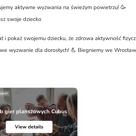
ujemy aktywne wyzwania na świeżym powietrzu! 🥳
isz swoje dziecko
 i pokaż swojemu dziecku, że zdrowa aktywność fizycz
lowe wyzwanie dla dorosłych! 💪 Biegniemy we Wrocław
ment//
b gier planszowych Cubus
View details