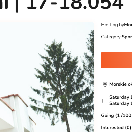
i | 17-18.054
Hosting by
Mod
Category:
Spor
Morskie o
Saturday 
Saturday 
Going (1 /100
Interested (0)