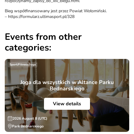
rozpoczynamy_zapisy_do_xiv_biegu.html
Bieg współfinansowany jest przez Powiat Wołomiński.
– https://formularz.ultimasport.pl/328
Events from other
categories:
Sport/Fitness/Joga
Joga dla wszystkich w Altance Parku
Bednarskiego
View details
2026 August 8 (UTC)
Park Bednarskiego