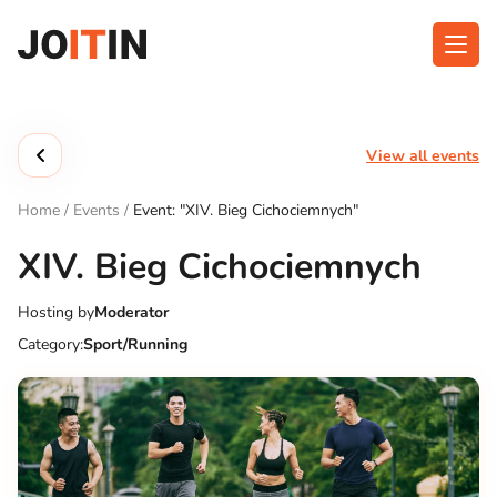
Skip
to
content
About app
Categories
View all events
Functionalities
Events
Home
/
Events
/
Event: "XIV. Bieg Cichociemnych"
Contact
XIV. Bieg Cichociemnych
Hosting by
Moderator
Get the App:
Category:
Sport/Running