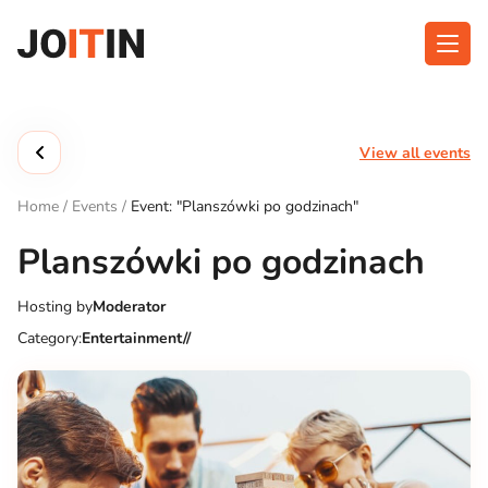
Skip
to
content
About app
Categories
View all events
Functionalities
Events
Home
/
Events
/
Event: "Planszówki po godzinach"
Contact
Planszówki po godzinach
Hosting by
Moderator
Get the App:
Category:
Entertainment//