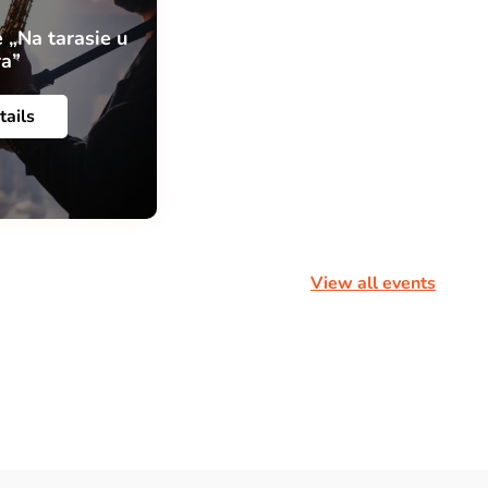
 „Na tarasie u
ra”
tails
View all events