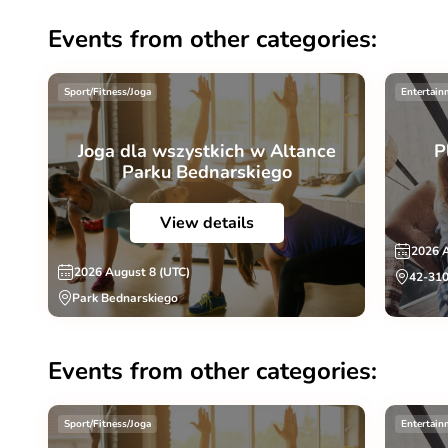
Events from other categories:
Sport/Fitness/Joga
Entertain
Joga dla wszystkich w Altance
P
Parku Bednarskiego
View details
2026 
2026 August 8 (UTC)
42-310
Park Bednarskiego
Events from other categories:
Sport/Fitness/Joga
Entertain