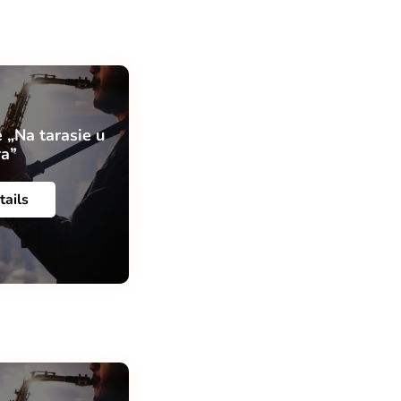
 „Na tarasie u
ra”
tails