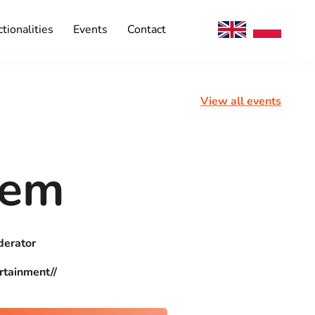
tionalities
Events
Contact
View all events
zem
erator
rtainment//