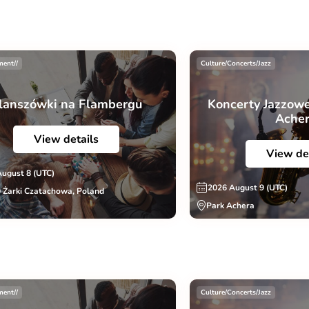
ment//
Culture/Concerts/Jazz
lanszówki na Flambergu
Koncerty Jazzowe
Ache
View details
View de
August 8 (UTC)
2026 August 9 (UTC)
 Żarki Czatachowa, Poland
Park Achera
ment//
Culture/Concerts/Jazz