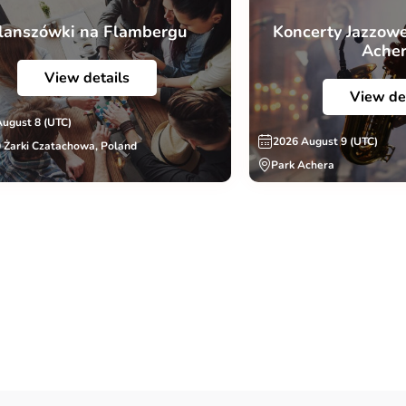
lanszówki na Flambergu
Koncerty Jazzowe
Ache
View details
View de
August 8 (UTC)
2026 August 9 (UTC)
 Żarki Czatachowa, Poland
Park Achera