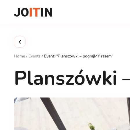
Skip
to
content
Home
/
Events
/
Event: "Planszówki – pograjMY razem"
Planszówki 