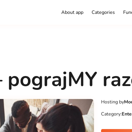
About app
Categories
Func
– pograjMY ra
Hosting by
Mod
Category:
Ente