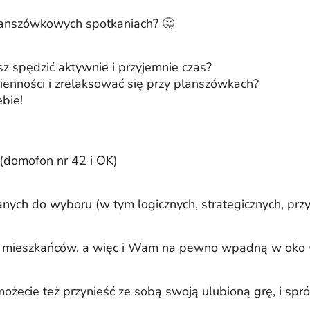
planszówkowych spotkaniach? 🤔
 spędzić aktywnie i przyjemnie czas?
enności i zrelaksować się przy planszówkach?
ebie!
 (domofon nr 42 i OK)
ych do wyboru (w tym logicznych, strategicznych, przy
mieszkańców, a więc i Wam na pewno wpadną w oko 😉 Pr
 możecie też przynieść ze sobą swoją ulubioną grę, i sp