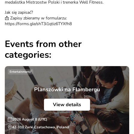
medalistka Mistrzostw Polski i trenerka Well Fitness.
Jak się zapisać?
📩 Zapisy zbieramy w formularzu:
https://forms.gle/shT3i1qtiz6TYXfh8
Events from other
categories:
Entertainment//
Planszówki na Flambergu
View details
2026 August 8 (UTC)
42-310 Żarki Czatachowa, Poland