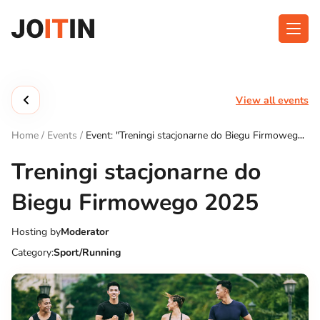
Skip
to
content
About app
Categories
View all events
Functionalities
Events
Home
/
Events
/
Event: "Treningi stacjonarne do Biegu Firmowego
Contact
2025"
Treningi stacjonarne do
Biegu Firmowego 2025
Get the App:
Hosting by
Moderator
Category:
Sport/Running