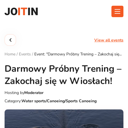
Skip
to
content
About app
Categories
View all events
Functionalities
Events
Home
/
Events
/
Event: "Darmowy Próbny Trening – Zakochaj się
Contact
w Wiosłach!"
Darmowy Próbny Trening –
Zakochaj się w Wiosłach!
Get the App:
Hosting by
Moderator
Category:
Water sports/Canoeing/Sports Canoeing