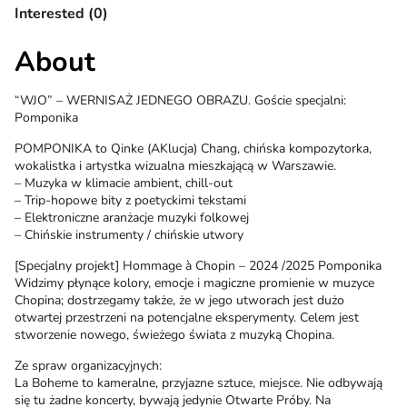
Interested (0)
About
“WJO” – WERNISAŻ JEDNEGO OBRAZU. Goście specjalni:
Pomponika
POMPONIKA to Qinke (AKlucja) Chang, chińska kompozytorka,
wokalistka i artystka wizualna mieszkającą w Warszawie.
– Muzyka w klimacie ambient, chill-out
– Trip-hopowe bity z poetyckimi tekstami
– Elektroniczne aranżacje muzyki folkowej
– Chińskie instrumenty / chińskie utwory
[Specjalny projekt] Hommage à Chopin – 2024 /2025 Pomponika
Widzimy płynące kolory, emocje i magiczne promienie w muzyce
Chopina; dostrzegamy także, że w jego utworach jest dużo
otwartej przestrzeni na potencjalne eksperymenty. Celem jest
stworzenie nowego, świeżego świata z muzyką Chopina.
Ze spraw organizacyjnych:
La Boheme to kameralne, przyjazne sztuce, miejsce. Nie odbywają
się tu żadne koncerty, bywają jedynie Otwarte Próby. Na