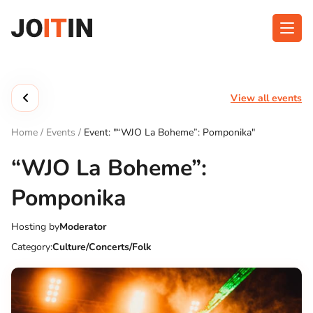
Skip
to
content
About app
Categories
View all events
Functionalities
Events
Home
/
Events
/
Event: "“WJO La Boheme”: Pomponika"
Contact
“WJO La Boheme”:
Pomponika
Get the App:
Hosting by
Moderator
Category:
Culture/Concerts/Folk