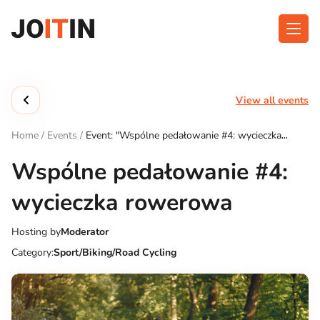
Skip
to
content
About app
Categories
View all events
Functionalities
Events
Home
/
Events
/
Event: "Wspólne pedałowanie #4: wycieczka
Contact
rowerowa"
Wspólne pedałowanie #4:
wycieczka rowerowa
Get the App:
Hosting by
Moderator
Category:
Sport/Biking/Road Cycling