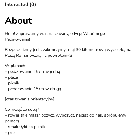
Interested (0)
About
Helo! Zapraszamy was na czwartą edycję Wspólnego
Pedałowania!
Rozpoczniemy (edit: zakończymy) maj 30 kilometrową wycieczką na
Plażę Romantyczną i z powrotem<3
W planach:
– pedałowanie 15km w jedną
– plaża
– piknik
– pedałowanie 15km w drugą
[czas trwania orientacyjny]
Co wziąć ze sobą?
– rower (nie masz? pożycz, wypożycz, napisz do nas, spróbujemy
pomóc)
– smakołyki na piknik
– picie!