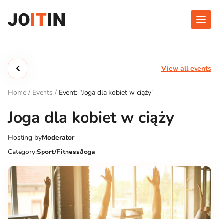
Skip
to
content
About app
Categories
View all events
Functionalities
Events
Home
/
Events
/
Event: "Joga dla kobiet w ciąży"
Contact
Joga dla kobiet w ciąży
Hosting by
Moderator
Get the App:
Category:
Sport/Fitness/Joga