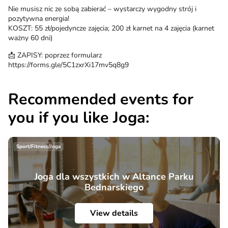
Nie musisz nic ze sobą zabierać – wystarczy wygodny strój i
pozytywna energia!
KOSZT: 55 zł/pojedyncze zajęcia; 200 zł karnet na 4 zajęcia (karnet
ważny 60 dni)
📩 ZAPISY: poprzez formularz
https://forms.gle/5C1zxrXi17mv5q8g9
Recommended events for
you if you like Joga:
Sport/Fitness/Joga
Joga dla wszystkich w Altance Parku
Bednarskiego
View details