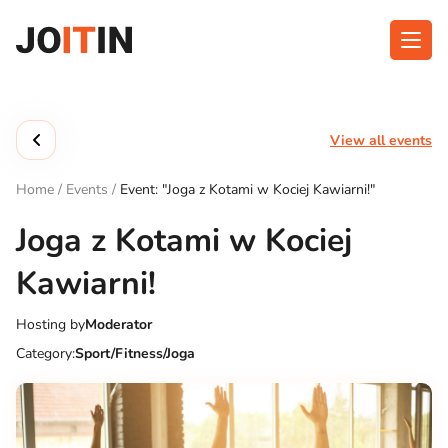
Skip
to
content
About app
Categories
View all events
Functionalities
Events
Home
/
Events
/
Event: "Joga z Kotami w Kociej Kawiarni!"
Contact
Joga z Kotami w Kociej
Kawiarni!
Get the App:
Hosting by
Moderator
Category:
Sport/Fitness/Joga