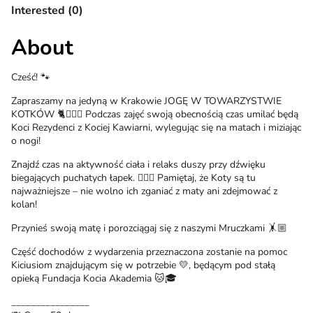
Interested (0)
About
Cześć! 🐾
Zapraszamy na jedyną w Krakowie JOGĘ W TOWARZYSTWIE
KOTKÓW 🐈🧘🏼‍♀️ Podczas zajęć swoją obecnością czas umilać będą
Koci Rezydenci z Kociej Kawiarni, wylegując się na matach i miziając
o nogi!
Znajdź czas na aktywność ciała i relaks duszy przy dźwięku
biegających puchatych łapek. 💆🏼‍♀️ Pamiętaj, że Koty są tu
najważniejsze – nie wolno ich zganiać z maty ani zdejmować z
kolan!
Przynieś swoją matę i porozciągaj się z naszymi Mruczkami 🤸🏼
Część dochodów z wydarzenia przeznaczona zostanie na pomoc
Kiciusiom znajdującym się w potrzebie 💛, będącym pod stałą
opieką Fundacja Kocia Akademia 🐱🎓
________________