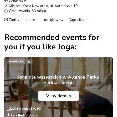
💸 Cena: 50 zł
📍 Miejsce: Kocia Kawiarnia, ul. Karmelicka 10
🕣 Czas trwania: 60 minut
💌 Zapisy pod adresem: kotzglowawdol@gmail.com
Recommended events for
you if you like Joga:
Sport/Fitness/Joga
Joga dla wszystkich w Altance Parku
Bednarskiego
View details
2026 August 8 (UTC)
Park Bednarskiego