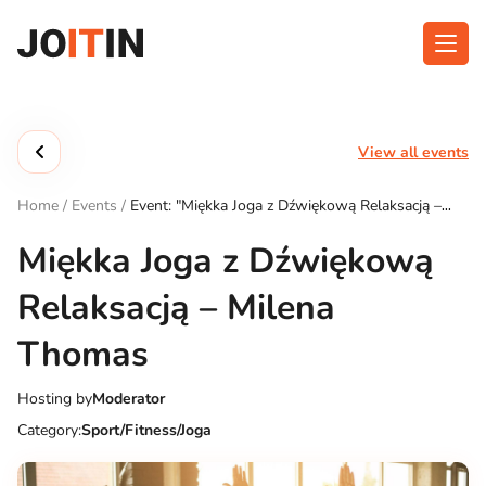
Skip
to
content
About app
Categories
View all events
Functionalities
Events
Home
/
Events
/
Event: "Miękka Joga z Dźwiękową Relaksacją –
Contact
Milena Thomas"
Miękka Joga z Dźwiękową
Relaksacją – Milena
Get the App:
Thomas
Hosting by
Moderator
Category:
Sport/Fitness/Joga