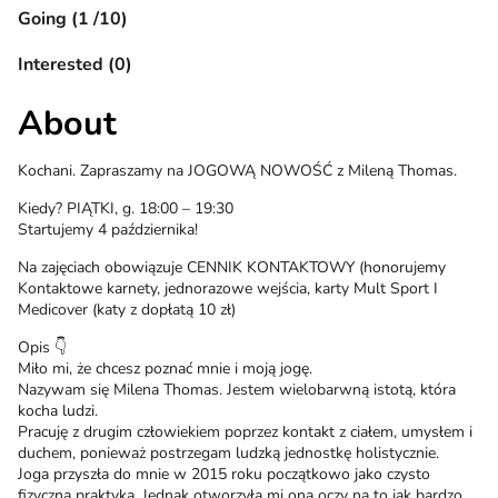
Going (1 /10)
Interested (0)
About
Kochani. Zapraszamy na JOGOWĄ NOWOŚĆ z Mileną Thomas.
Kiedy? PIĄTKI, g. 18:00 – 19:30
Startujemy 4 października!
Na zajęciach obowiązuje CENNIK KONTAKTOWY (honorujemy
Kontaktowe karnety, jednorazowe wejścia, karty Mult Sport I
Medicover (katy z dopłatą 10 zł)
Opis 👇
Miło mi, że chcesz poznać mnie i moją jogę.
Nazywam się Milena Thomas. Jestem wielobarwną istotą, która
kocha ludzi.
Pracuję z drugim człowiekiem poprzez kontakt z ciałem, umysłem i
duchem, ponieważ postrzegam ludzką jednostkę holistycznie.
Joga przyszła do mnie w 2015 roku początkowo jako czysto
fizyczna praktyka. Jednak otworzyła mi ona oczy na to jak bardzo