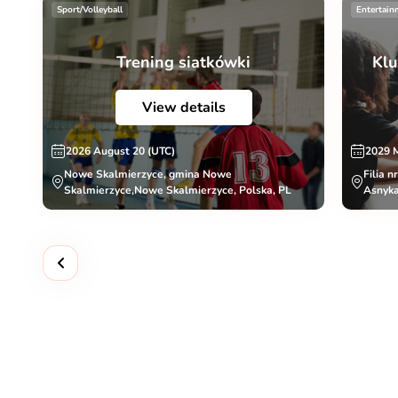
Sport/Volleyball
Entertain
Trening siatkówki
Klu
View details
2026 August 20 (UTC)
2029 
Nowe Skalmierzyce, gmina Nowe
Filia n
Skalmierzyce,Nowe Skalmierzyce, Polska, PL
Asnyka