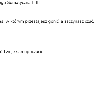
ga Somatyczna 🧘🏻‍♀️
, w którym przestajesz gonić, a zaczynasz czuć.
nić Twoje samopoczucie.