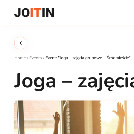
Skip
to
content
Home
/
Events
/
Event: "Joga – zajęcia grupowe – Śródmieście"
Joga – zajęc