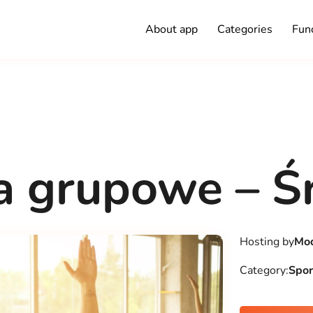
About app
Categories
Func
ia grupowe – Ś
Hosting by
Mod
Category:
Spor