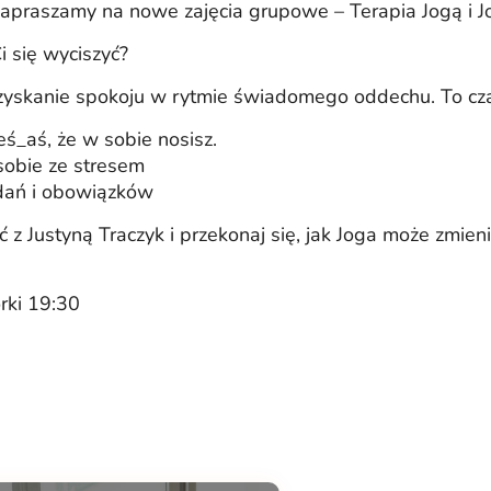
 Zapraszamy na nowe zajęcia grupowe – Terapia Jogą i Jo
i się wyciszyć?
zyskanie spokoju w rytmie świadomego oddechu. To czas
eś_aś, że w sobie nosisz.
sobie ze stresem
adań i obowiązków
ć z Justyną Traczyk i przekonaj się, jak Joga może zmie
rki 19:30