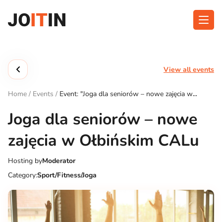
Skip
to
content
About app
Categories
View all events
Functionalities
Events
Home
/
Events
/
Event: "Joga dla seniorów – nowe zajęcia w
Contact
Ołbińskim CALu"
Joga dla seniorów – nowe
zajęcia w Ołbińskim CALu
Get the App:
Hosting by
Moderator
Category:
Sport/Fitness/Joga