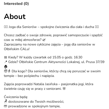
Interested (0)
About
🧘‍♀️ Joga dla Seniorów – spokojne ćwiczenia dla ciała i ducha 🧘‍♂️
Chcesz zadbać o swoje zdrowie, poprawić samopoczucie i spędzić
czas w miłej atmosferze? 🌿
Zapraszamy na nowe cykliczne zajęcia – jogę dla seniorów w
Ołbińskim CALu!
📅 Kiedy? W każdy czwartek od 15.05 o godz. 16:30
📍 Gdzie? Ołbińskie Centrum Aktywności Lokalnej, ul. Prusa 37/39
🏠
🧓👵 Dla kogo? Dla seniorów, którzy chcą się poruszać w swoim
tempie – bez pośpiechu i napięcia.
Zajęcia poprowadzi Natalia Jasińska – pasjonatka jogi, która
świetnie czuję się w pracy z seniorami. 🌸
Ćwiczenia będą:
🪑 dostosowane do Twoich możliwości,
🤲 prowadzone w spokojnym tempie,