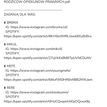
RODZICOW-OPIEKUNOW-PRAWNYCH.pdf
—————————————————-
ZAGRAJĄ DLA WAS:
⬆️ BR0MA
· IG: https://www.instagram.com/broma.lvl/
· SPOTIFY:
https://open.spotify.com/artist/6KH5lnXMRLIewkBXuBrBsx
⬆️ MIKUL
· IG: https://www.instagram.com/mikvll/
· SPOTIFY:
https://open.spotify.com/artist/27cjVkKeBtBf7pUVNCDuNV
⬆️ MEFE
· IG: https://www.instagram.com/youngmefe/
· SPOTIFY:
https://open.spotify.com/artist/6itkzfWl0HR0nNBB2MXUem
⬆️ RERE
· IG: https://www.instagram.com/rerekumm/
· SPOTIFY:
https://open.spotify.com/artist/0HizCQxqwfchEpOQcxot8y