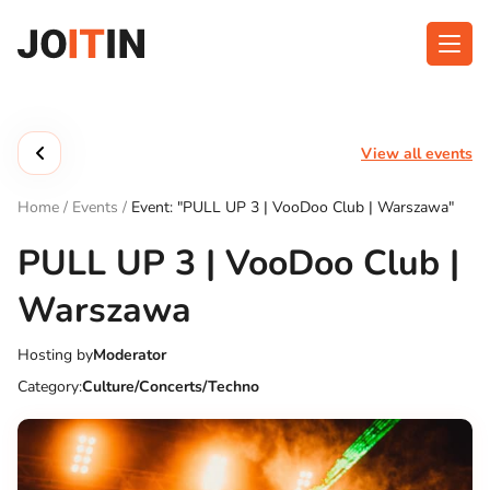
Skip
to
content
About app
Categories
View all events
Functionalities
Events
Home
/
Events
/
Event: "PULL UP 3 | VooDoo Club | Warszawa"
Contact
PULL UP 3 | VooDoo Club |
Warszawa
Get the App:
Hosting by
Moderator
Category:
Culture/Concerts/Techno