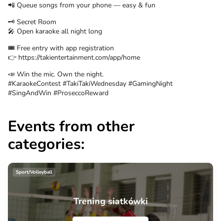
📲 Queue songs from your phone — easy & fun
🗝️ Secret Room
🎤 Open karaoke all night long
🎟️ Free entry with app registration
👉 https://takientertainment.com/app/home
📣 Win the mic. Own the night.
#KaraokeContest #TakiTakiWednesday #GamingNight
#SingAndWin #ProseccoReward
Events from other
categories:
Sport/Volleyball
Trening siatkówki