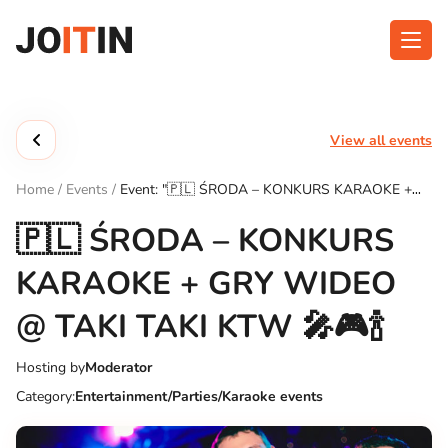
Skip
to
content
About app
Categories
View all events
Functionalities
Events
Home
/
Events
/
Event: "🇵🇱 ŚRODA – KONKURS KARAOKE +
Contact
GRY WIDEO @ TAKI TAKI KTW 🎤🎮🍾"
🇵🇱 ŚRODA – KONKURS
KARAOKE + GRY WIDEO
Get the App:
@ TAKI TAKI KTW 🎤🎮🍾
Hosting by
Moderator
Category:
Entertainment/Parties/Karaoke events