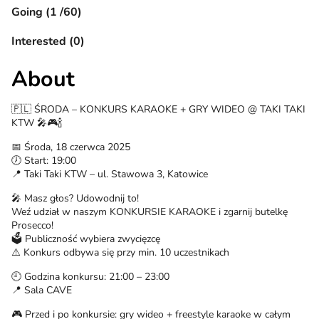
Going (1 /60)
Interested (0)
About
🇵🇱 ŚRODA – KONKURS KARAOKE + GRY WIDEO @ TAKI TAKI
KTW 🎤🎮🍾
📅 Środa, 18 czerwca 2025
🕖 Start: 19:00
📍 Taki Taki KTW – ul. Stawowa 3, Katowice
🎤 Masz głos? Udowodnij to!
Weź udział w naszym KONKURSIE KARAOKE i zgarnij butelkę
Prosecco!
🗳️ Publiczność wybiera zwycięzcę
⚠️ Konkurs odbywa się przy min. 10 uczestnikach
🕘 Godzina konkursu: 21:00 – 23:00
📍 Sala CAVE
🎮 Przed i po konkursie: gry wideo + freestyle karaoke w całym