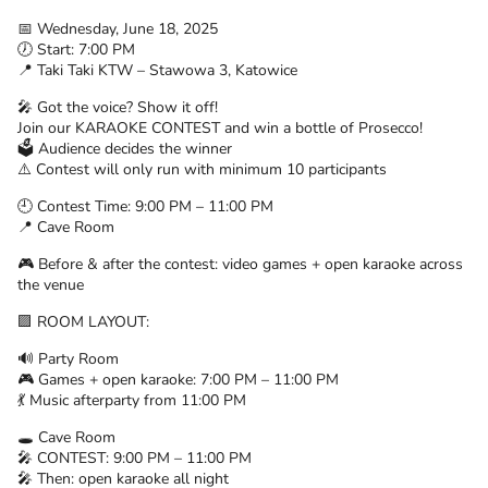
📅 Wednesday, June 18, 2025
🕖 Start: 7:00 PM
📍 Taki Taki KTW – Stawowa 3, Katowice
🎤 Got the voice? Show it off!
Join our KARAOKE CONTEST and win a bottle of Prosecco!
🗳️ Audience decides the winner
⚠️ Contest will only run with minimum 10 participants
🕘 Contest Time: 9:00 PM – 11:00 PM
📍 Cave Room
🎮 Before & after the contest: video games + open karaoke across
the venue
🟪 ROOM LAYOUT:
🔊 Party Room
🎮 Games + open karaoke: 7:00 PM – 11:00 PM
💃 Music afterparty from 11:00 PM
🕳️ Cave Room
🎤 CONTEST: 9:00 PM – 11:00 PM
🎤 Then: open karaoke all night