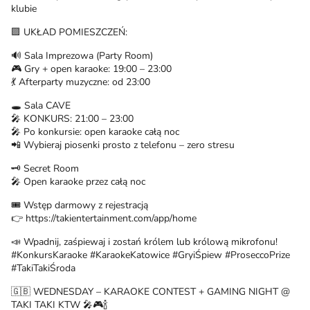
klubie
🟪 UKŁAD POMIESZCZEŃ:
🔊 Sala Imprezowa (Party Room)
🎮 Gry + open karaoke: 19:00 – 23:00
💃 Afterparty muzyczne: od 23:00
🕳️ Sala CAVE
🎤 KONKURS: 21:00 – 23:00
🎤 Po konkursie: open karaoke całą noc
📲 Wybieraj piosenki prosto z telefonu – zero stresu
🗝️ Secret Room
🎤 Open karaoke przez całą noc
🎟️ Wstęp darmowy z rejestracją
👉 https://takientertainment.com/app/home
📣 Wpadnij, zaśpiewaj i zostań królem lub królową mikrofonu!
#KonkursKaraoke #KaraokeKatowice #GryiŚpiew #ProseccoPrize
#TakiTakiŚroda
🇬🇧 WEDNESDAY – KARAOKE CONTEST + GAMING NIGHT @
TAKI TAKI KTW 🎤🎮🍾