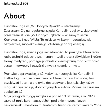
Interested (0)
About
Kundalini Joga w „W Dobrych Rękach” – startujemy!
Zapraszam Cię na regularne zajęcia Kundalini Jogi w wyjątkowej
przestrzeni studia „W Dobrych Rękach” – w samym sercu
Krakowa, tuż nad Wisłą. To miejsce, w którym poczujesz się
bezpiecznie, zaopiekowana_y i otulona_y dobrą energią.
Kundalini Joga, zwana jogą świadomości, to praktyka, która łączy
ruch, techniki oddechowe, mantry – czyli pracę z dźwiękiem i różne
formy medytacji, pomagając obudzić wewnętrzną moc, wzmocnić
system nerwowy i oczyścić umysł z nadmiaru myśli.
Praktykę poprowadzę ja 😊 Malwina, nauczycielka Kundalini i
Hatha Jogi. Tworzę przestrzeń, w której możesz być sobą, bez
oczekiwań i ocen, a praktyka dostosowana jest tak, aby każdy
mógł skorzystać z jej dobroczynnych efektów. Mówią, że zarażam
spokojem 😉
Moja przygoda z jogą zaczęła się ponad 10 lat temu, a w 2023
zawołał mnie kurs nauczycielski pod okiem wspaniałych
nauczycielek i mentorek z Quaternity Institute (certyfikowany Yoga