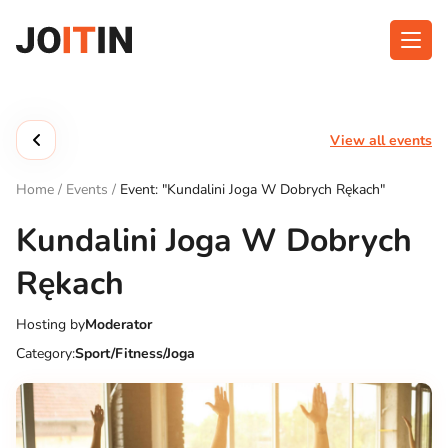
Skip
to
content
About app
Categories
View all events
Functionalities
Events
Home
/
Events
/
Event: "Kundalini Joga W Dobrych Rękach"
Contact
Kundalini Joga W Dobrych
Rękach
Get the App:
Hosting by
Moderator
Category:
Sport/Fitness/Joga