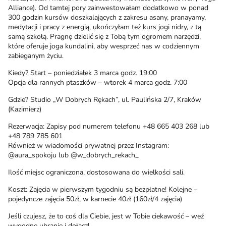
Alliance). Od tamtej pory zainwestowałam dodatkowo w ponad
300 godzin kursów doszkalających z zakresu asany, pranayamy,
medytacji i pracy z energią, ukończyłam też kurs jogi nidry, z tą
samą szkołą. Pragnę dzielić się z Tobą tym ogromem narzędzi,
które oferuje joga kundalini, aby wesprzeć nas w codziennym
zabieganym życiu.
Kiedy? Start – poniedziałek 3 marca godz. 19:00
Opcja dla rannych ptaszków – wtorek 4 marca godz. 7:00
Gdzie? Studio „W Dobrych Rękach”, ul. Paulińska 2/7, Kraków
(Kazimierz)
Rezerwacja: Zapisy pod numerem telefonu +48 665 403 268 lub
+48 789 785 601
Również w wiadomości prywatnej przez Instagram:
@aura_spokoju lub @w_dobrych_rekach_
Ilość miejsc ograniczona, dostosowana do wielkości sali.
Koszt: Zajęcia w pierwszym tygodniu są bezpłatne! Kolejne –
pojedyncze zajęcia 50zł, w karnecie 40zł (160zł/4 zajęcia)
Jeśli czujesz, że to coś dla Ciebie, jest w Tobie ciekawość – weź
wygodne ubranie i dołącz!