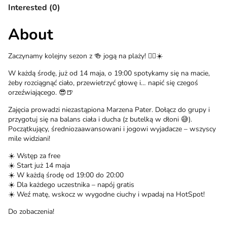
Interested (0)
About
Zaczynamy kolejny sezon z 🍻 jogą na plaży! 🧘‍♀️☀️
W każdą środę, już od 14 maja, o 19:00 spotykamy się na macie,
żeby rozciągnąć ciało, przewietrzyć głowę i… napić się czegoś
orzeźwiającego. 😎🍺
Zajęcia prowadzi niezastąpiona Marzena Pater. Dołącz do grupy i
przygotuj się na balans ciała i ducha (z butelką w dłoni 😅).
Początkujący, średniozaawansowani i jogowi wyjadacze – wszyscy
mile widziani!
☀️ Wstęp za free
☀️ Start już 14 maja
☀️ W każdą środę od 19:00 do 20:00
☀️ Dla każdego uczestnika – napój gratis
☀️ Weź matę, wskocz w wygodne ciuchy i wpadaj na HotSpot!
Do zobaczenia!