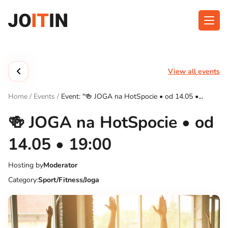
Skip
to
content
About app
Categories
View all events
Functionalities
Events
Home
/
Events
/
Event: "🍻 JOGA na HotSpocie • od 14.05 •
Contact
19:00"
🍻 JOGA na HotSpocie • od
14.05 • 19:00
Get the App:
Hosting by
Moderator
Category:
Sport/Fitness/Joga