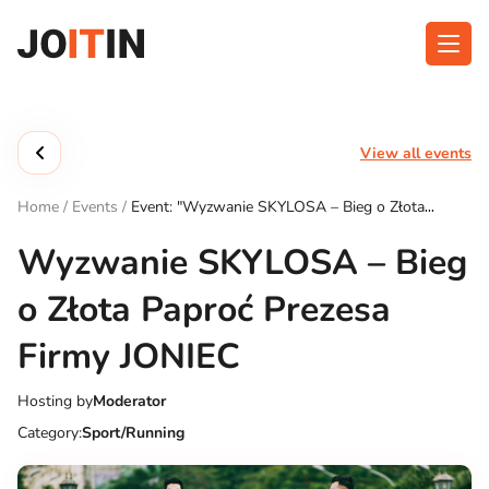
Skip
to
content
About app
Categories
View all events
Functionalities
Events
Home
/
Events
/
Event: "Wyzwanie SKYLOSA – Bieg o Złota
Contact
Paproć Prezesa Firmy JONIEC"
Wyzwanie SKYLOSA – Bieg
o Złota Paproć Prezesa
Get the App:
Firmy JONIEC
Hosting by
Moderator
Category:
Sport/Running