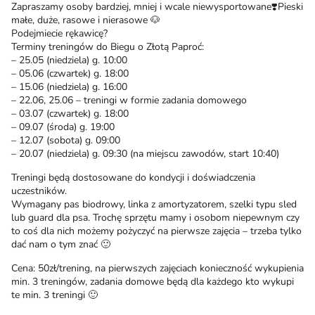
Zapraszamy osoby bardziej, mniej i wcale niewysportowane❣️Pieski
małe, duże, rasowe i nierasowe 🐶
Podejmiecie rękawicę?
Terminy treningów do Biegu o Złotą Paproć:
– 25.05 (niedziela) g. 10:00
– 05.06 (czwartek) g. 18:00
– 15.06 (niedziela) g. 16:00
– 22.06, 25.06 – treningi w formie zadania domowego
– 03.07 (czwartek) g. 18:00
– 09.07 (środa) g. 19:00
– 12.07 (sobota) g. 09:00
– 20.07 (niedziela) g. 09:30 (na miejscu zawodów, start 10:40)
Treningi będą dostosowane do kondycji i doświadczenia
uczestników.
Wymagany pas biodrowy, linka z amortyzatorem, szelki typu sled
lub guard dla psa. Trochę sprzętu mamy i osobom niepewnym czy
to coś dla nich możemy pożyczyć na pierwsze zajęcia – trzeba tylko
dać nam o tym znać 🙂
Cena: 50zł/trening, na pierwszych zajęciach konieczność wykupienia
min. 3 treningów, zadania domowe będą dla każdego kto wykupi
te min. 3 treningi 🙂