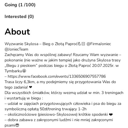
Going (1 /100)
Interested (0)
About
Wyzwanie Skylosa – Bieg o Złotą Paproć💪🏻 @FirmaJoniec
@JoniecTeam
Zachęcamy Was do wspólnej zabawy! Rzucamy Wam wyzwanie –
pokonanie (nie ważne w jakim tempie) jako drużyna Skylosa trasy
„Biegu z pieskiem” podczas biegu o Złotą Paproć 20.07.2025r. w
Tymbarku🤩
– https://www.facebook.com/events/1336506907557786
Trasa liczy 6,3km, a my podejmiemy się przygotowania Was do
tego zadania! ❤
Dla wszystkich śmiałków, którzy wezmą udział w min. 3 treningach
i wystartują w biegu :
– udział w zajęciach przygotowujących człowieka i psa do biegu za
symboliczną opłatą 50zł/trening trwający 1-2h
– okolicznościowe (piesiowo-Skylosowe) krótkie spodenki ❤️
– dobra zabawa z zakręconymi ludźmi i nie mniej zakręconymi
psami😎