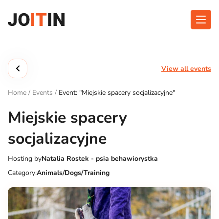
Skip
to
content
About app
Categories
View all events
Functionalities
Events
Home
/
Events
/
Event: "Miejskie spacery socjalizacyjne"
Contact
Miejskie spacery
socjalizacyjne
Get the App:
Hosting by
Natalia Rostek - psia behawiorystka
Category:
Animals/Dogs/Training