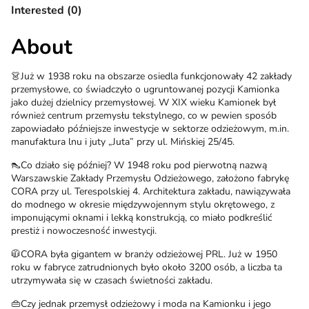
Interested (0)
About
👗Już w 1938 roku na obszarze osiedla funkcjonowały 42 zakłady
przemysłowe, co świadczyło o ugruntowanej pozycji Kamionka
jako dużej dzielnicy przemysłowej. W XIX wieku Kamionek był
również centrum przemysłu tekstylnego, co w pewien sposób
zapowiadało późniejsze inwestycje w sektorze odzieżowym, m.in.
manufaktura lnu i juty „Juta” przy ul. Mińskiej 25/45.
👠Co działo się później? W 1948 roku pod pierwotną nazwą
Warszawskie Zakłady Przemysłu Odzieżowego, założono fabrykę
CORA przy ul. Terespolskiej 4. Architektura zakładu, nawiązywała
do modnego w okresie międzywojennym stylu okrętowego, z
imponującymi oknami i lekką konstrukcją, co miało podkreślić
prestiż i nowoczesność inwestycji.
🧥CORA była gigantem w branży odzieżowej PRL. Już w 1950
roku w fabryce zatrudnionych było około 3200 osób, a liczba ta
utrzymywała się w czasach świetności zakładu.
👜Czy jednak przemysł odzieżowy i moda na Kamionku i jego