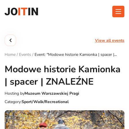
Skip
to
content
About app
Categories
View all events
Functionalities
Events
Home
/
Events
/
Event: "Modowe historie Kamionka | spacer |
Contact
ZNALEŹNE"
Modowe historie Kamionka
| spacer | ZNALEŹNE
Get the App:
Hosting by
Muzeum Warszawskiej Pragi
Category:
Sport/Walk/Recreational