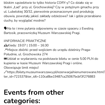
bliskim sąsiedztwie to tylko historia CORY-y? Co działo się w
tkalni „Ład” przy ul. Grochowskiej? Czy w potężnym gmachu przy
ul. Lubelskiej 30/32, pierwotnie przeznaczonym pod produkcję
obuwia, powstały jakieś zakłady odzieżowe? Jak i gdzie przerabiano
ciuchy, by wyglądać modnie?
🗣️Na te i inne pytania odpowiemy w czasie spaceru z Eweliną
Bartosik, pracowniczką Muzeum Warszawskiej Pragi.
ℹ️INFORMACJE PRAKTYCZNE
🕰️Kiedy: 19.07 | 15:00 – 16:30
📍Miejsce zbiórki: przed wejściem do urzędu dzielnicy Praga-
Południe, ul. Grochowska 274
🎟️Udział w wydarzeniu na podstawie biletu w cenie 5.00 PLN do
kupienia w kasie Muzeum Warszawskiej Pragi i online.
Obowiązuje limit miejsc!
🔗https://bilety.muzeumwarszawy.pl/rezerwacja/nienumerowane.html
ter_id=721537&ter_idt=110ca8be19487ca25067bcbf3f276883
Events from other
categories: