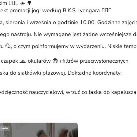
 🧘🏼‍♀️ ☀️ 🌳
ekt promocji jogi według B.K.S. Iyengara 🤸🏻‍♂️
a, sierpnia i września o godzinie 10.00. Godzinne zaję
ego nastroju. Nie wymagane jest żadne wcześniejsze d
 💦, o czym poinformujemy w wydarzeniu. Niskie temper
zapek 🧢, okularów 😎 i filtrów przeciwsłonecznych.
ka do siatkówki plażowej. Dokładne koordynaty:
 wdzięczność nauczycielowi, wrzuć co łaska do kapelusza
ment//