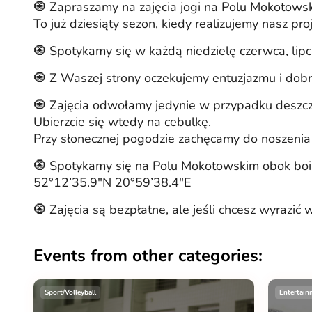
🧿 Zapraszamy na zajęcia jogi na Polu Mokotowskim
To już dziesiąty sezon, kiedy realizujemy nasz proj
🧿 Spotykamy się w każdą niedzielę czerwca, lipc
🧿 Z Waszej strony oczekujemy entuzjazmu i dobr
🧿 Zajęcia odwołamy jedynie w przypadku deszczu
Ubierzcie się wtedy na cebulkę.
Przy słonecznej pogodzie zachęcamy do noszenia c
🧿 Spotykamy się na Polu Mokotowskim obok bois
52°12’35.9″N 20°59’38.4″E
🧿 Zajęcia są bezpłatne, ale jeśli chcesz wyrazić
Events from other categories:
Sport/Volleyball
Entertain