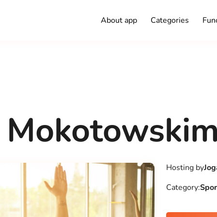
About app
Categories
Func
u Mokotowski
Hosting by
Jog
Category:
Spor