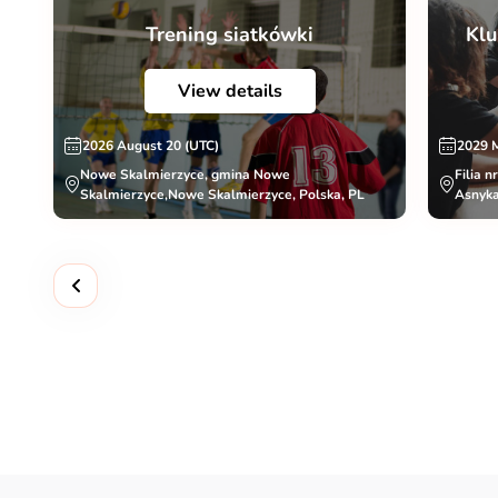
Trening siatkówki
Klu
View details
2026 August 20 (UTC)
2029 
Nowe Skalmierzyce, gmina Nowe
Filia n
Skalmierzyce,Nowe Skalmierzyce, Polska, PL
Asnyka