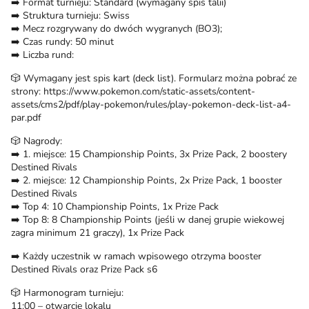
➡️ Format turnieju: Standard (wymagany spis talii)
➡️ Struktura turnieju: Swiss
➡️ Mecz rozgrywany do dwóch wygranych (BO3);
➡️ Czas rundy: 50 minut
➡️ Liczba rund:
🎲 Wymagany jest spis kart (deck list). Formularz można pobrać ze
strony: https://www.pokemon.com/static-assets/content-
assets/cms2/pdf/play-pokemon/rules/play-pokemon-deck-list-a4-
par.pdf
🎲 Nagrody:
➡️ 1. miejsce: 15 Championship Points, 3x Prize Pack, 2 boostery
Destined Rivals
➡️ 2. miejsce: 12 Championship Points, 2x Prize Pack, 1 booster
Destined Rivals
➡️ Top 4: 10 Championship Points, 1x Prize Pack
➡️ Top 8: 8 Championship Points (jeśli w danej grupie wiekowej
zagra minimum 21 graczy), 1x Prize Pack
➡️ Każdy uczestnik w ramach wpisowego otrzyma booster
Destined Rivals oraz Prize Pack s6
🎲 Harmonogram turnieju:
11:00 – otwarcie lokalu