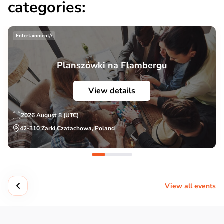
categories:
Entertainment//
Planszówki na Flambergu
View details
2026 August 8 (UTC)
42-310 Żarki Czatachowa, Poland
View all events