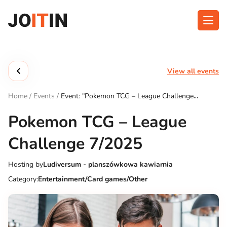
Skip
to
content
About app
Categories
View all events
Functionalities
Events
Home
/
Events
/
Event: "Pokemon TCG – League Challenge
Contact
7/2025"
Pokemon TCG – League
Challenge 7/2025
Get the App:
Hosting by
Ludiversum - planszówkowa kawiarnia
Category:
Entertainment/Card games/Other