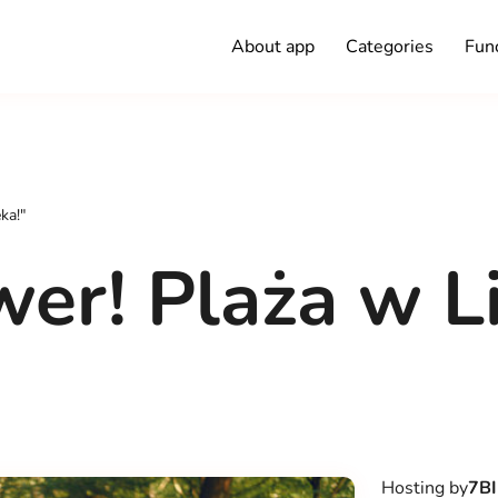
About app
Categories
Func
ka!"
wer! Plaża w L
Hosting by
7B