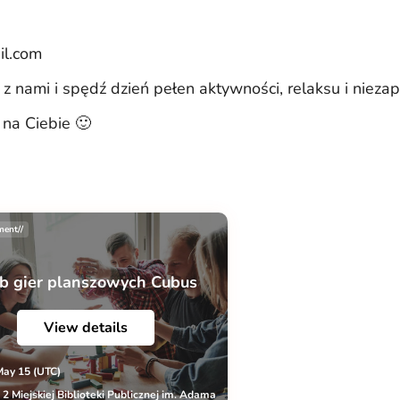
il.com
 z nami i spędź dzień pełen aktywności, relaksu i niez
na Ciebie 🙂
ment//
b gier planszowych Cubus
View details
May 15 (UTC)
r 2 Miejskiej Biblioteki Publicznej im. Adama