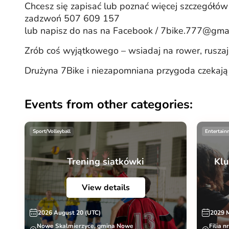
Chcesz się zapisać lub poznać więcej szczegółów
zadzwoń 507 609 157
lub napisz do nas na Facebook / 7bike.777@gma
Zrób coś wyjątkowego – wsiadaj na rower, ruszaj
Drużyna 7Bike i niezapomniana przygoda czekają 
Events from other categories:
Sport/Volleyball
Entertain
Trening siatkówki
Klu
View details
2026 August 20 (UTC)
2029 
Nowe Skalmierzyce, gmina Nowe
Filia n