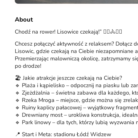
About
Chodź na rower! Lisowice czekają!” 🚴‍♀️🚴🚴‍♂️
Chcesz połączyć aktywność z relaksem? Dołącz d
Lisowic, gdzie czekają na Ciebie niezapomniane at
Przemierzając malowniczą okolicę, zatrzymamy się
po drodze!
🏖 Jakie atrakcje jeszcze czekają na Ciebie?
🔹 Plaża i kąpielisko – odpocznij na piasku lub za
🔹 Zjeżdżalnia – świetna zabawa dla każdego, kt
🔹 Rzeka Mroga – miejsce, gdzie można się zrela
🔹 Ruiny kaplicy pałacowej – wyjątkowy fragment h
🔹 Drewniany most – urokliwa konstrukcja, idealna
🔹 Park linowy – dla tych, którzy lubią wyzwania 
📍 Start i Meta: stadionu Łódź Widzew