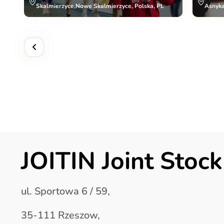
Skalmierzyce,Nowe Skalmierzyce, Polska, PL
Asnyka
JOITIN Joint Sto
ul. Sportowa 6 / 59,
35-111 Rzeszow,