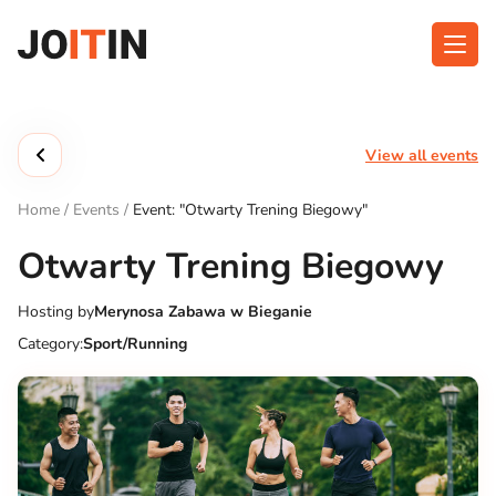
Skip
to
content
About app
Categories
View all events
Functionalities
Events
Home
/
Events
/
Event: "Otwarty Trening Biegowy"
Contact
Otwarty Trening Biegowy
Hosting by
Merynosa Zabawa w Bieganie
Get the App:
Category:
Sport/Running