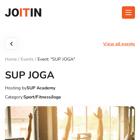
Skip
to
content
About app
Categories
View all events
Functionalities
Events
Home
/
Events
/
Event: "SUP JOGA"
Contact
SUP JOGA
Hosting by
SUP Academy
Get the App:
Category:
Sport/Fitness/Joga