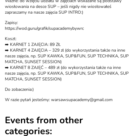
Ważne: do wzięciu udziału w zajęciach wskazane są podstawy
wiosłowania na desce SUP – jeśli nigdy nie wiosłowałeś
zapraszamy na nasze zajęcia SUP INTRO:)
Zapisy:
https://wod.guru/grafik/supacademybywrc
Koszt:
➡️ KARNET 1 ZAJĘCIA: 89 ZŁ
➡️ KARNET 4 ZAJĘCIA – 329 zł (do wykorzystania także na inne
nasze zajęcia, np. SUP KAWKA, SUP&FUN, SUP TECHNIKA, SUP
MATCHA, SUNSET SESSION)
➡️ KARNET 8 ZAJĘĆ – 489 zł (do wykorzystania także na inne
nasze zajęcia, np. SUP KAWKA, SUP&FUN, SUP TECHNIKA, SUP
MATCHA, SUNSET SESSION)
Do zobaczenia:)
W razie pytań jesteśmy: warsawsupacademy@gmail.com
Events from other
categories: