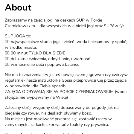
About
Zapraszamy na zajęcia jogi na deskach SUP w Porcie
Czerniakowskim – dla wszystkich wielbicieli jogi oraz SUPów 🙂
SUP JOGA to:
🧘‍♂️ najwspanialsze studio jogi – zieleń, woda i niesamowity spokój
w środku miasta,
🧘‍♂️ 90 minut TYLKO DLA SIEBIE
🧘‍♂️ delikatne ćwiczenia, oddychanie, uważność
🧘‍♂️ wzmocnienie ciała i poprawa balansu
Nie ma to znaczenia czy jesteś nowicjuszem jogowym czy ćwiczysz
regularnie- nasza instruktorka Gosia przeprowdzi Cię przez zajęcia
w odpowiedni dla Ciebie sposób.
ZAJĘCIA ODBYWAJĄ SIĘ W PORCIE CZERNIAKOWSKIM (woda
stojąca, nie wypływamy na Wisłę)
Zalecany strój: wygodny strój dopasowany do pogody, jak na
bieganie czy rower. Na deskach pływamy boso.
Na miejscu jest możliwość przebrać się, zostawić rzeczy w
zamykanych szafkach, skorzystać z toalety czy prysznica.