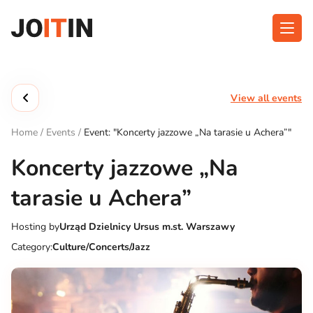
Skip
to
content
About app
Categories
View all events
Functionalities
Events
Home
/
Events
/
Event: "Koncerty jazzowe „Na tarasie u Achera”"
Contact
Koncerty jazzowe „Na
tarasie u Achera”
Get the App:
Hosting by
Urząd Dzielnicy Ursus m.st. Warszawy
Category:
Culture/Concerts/Jazz