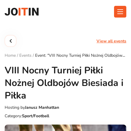
Skip
to
content
About app
Categories
View all events
Functionalities
Events
Home
/
Events
/
Event: "VIII Nocny Turniej Piłki Nożnej Oldbojów
Contact
Biesiada i Piłka"
VIII Nocny Turniej Piłki
Nożnej Oldbojów Biesiada i
Get the App:
Piłka
Hosting by
Janusz Manhattan
Category:
Sport/Football