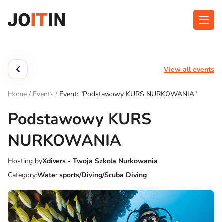
Skip
to
content
About app
Categories
View all events
Functionalities
Events
Home
/
Events
/
Event: "Podstawowy KURS NURKOWANIA"
Contact
Podstawowy KURS
NURKOWANIA
Get the App:
Hosting by
Xdivers - Twoja Szkoła Nurkowania
Category:
Water sports/Diving/Scuba Diving