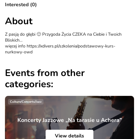
Interested (0)
About
Z pasją do głębi 🙂 Przygoda Życia CZEKA na Ciebie i Twoich
Bliskich…
więcej info https://xdivers.pl/szkolenia/podstawowy-kurs-
nurkowy-owd
Events from other
categories:
Culture/Concerts/Jazz
Koncerty Jazzowe „Na tarasie u Achera”
View details