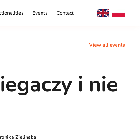
tionalities
Events
Contact
View all events
iegaczy i nie
onika Zielińska