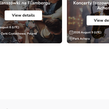
lanszówki na Flambergu
Koncerty Jazzowe
Ache
View details
View de
August 8 (UTC)
2026 August 9 (UTC)
 Żarki Czatachowa, Poland
Park Achera