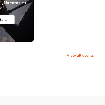
 „Na tarasie u
ra”
tails
View all events