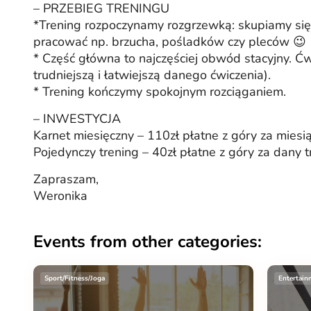
– PRZEBIEG TRENINGU
*Trening rozpoczynamy rozgrzewką: skupiamy się 
pracować np. brzucha, pośladków czy pleców 😉
* Część główna to najczęściej obwód stacyjny. Ć
trudniejszą i łatwiejszą danego ćwiczenia).
* Trening kończymy spokojnym rozciąganiem.
– INWESTYCJA
Karnet miesięczny – 110zł płatne z góry za miesi
Pojedynczy trening – 40zł płatne z góry za dany t
Zapraszam,
Weronika
Events from other categories:
Sport/Fitness/Joga
Entertain