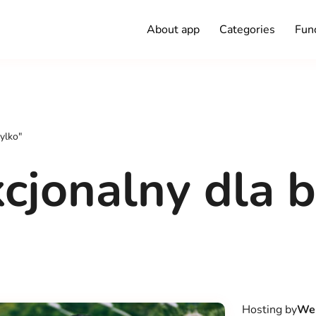
About app
Categories
Func
tylko"
cjonalny dla b
Hosting by
Wer