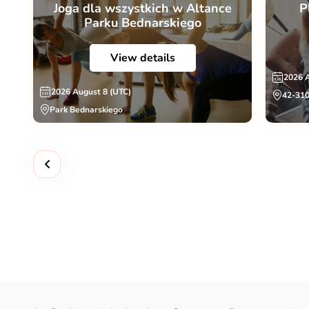
Joga dla wszystkich w Altance
P
Parku Bednarskiego
View details
2026 
2026 August 8 (UTC)
42-310
Park Bednarskiego