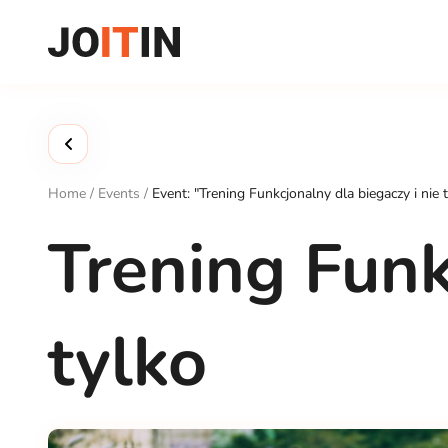
Skip
to
content
Home
/
Events
/
Event: "Trening Funkcjonalny dla biegaczy i nie 
Trening Funk
tylko