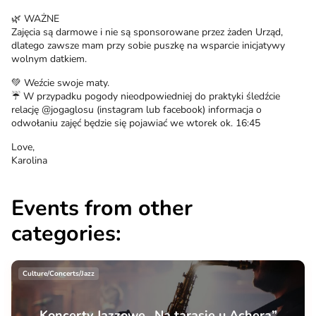
🌿 WAŻNE
Zajęcia są darmowe i nie są sponsorowane przez żaden Urząd,
dlatego zawsze mam przy sobie puszkę na wsparcie inicjatywy
wolnym datkiem.
💚 Weźcie swoje maty.
☔️ W przypadku pogody nieodpowiedniej do praktyki śledźcie
relację @jogaglosu (instagram lub facebook) informacja o
odwołaniu zajęć będzie się pojawiać we wtorek ok. 16:45
Love,
Karolina
Events from other
categories:
Culture/Concerts/Jazz
Koncerty Jazzowe „Na tarasie u Achera”