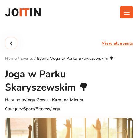
Skip
to
content
About app
Categories
View all events
Functionalities
Events
Home
/
Events
/
Event: "Joga w Parku Skaryszewskim 🌳"
Contact
Joga w Parku
Skaryszewskim 🌳
Get the App:
Hosting by
Joga Głosu - Karolina Micuła
Category:
Sport/Fitness/Joga