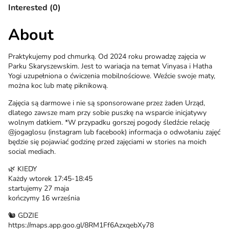
Interested (0)
About
Praktykujemy pod chmurką. Od 2024 roku prowadzę zajęcia w
Parku Skaryszewskim. Jest to wariacja na temat Vinyasa i Hatha
Yogi uzupełniona o ćwiczenia mobilnościowe. Weźcie swoje maty,
można koc lub matę piknikową.
Zajęcia są darmowe i nie są sponsorowane przez żaden Urząd,
dlatego zawsze mam przy sobie puszkę na wsparcie inicjatywy
wolnym datkiem. *W przypadku gorszej pogody śledźcie relację
@jogaglosu (instagram lub facebook) informacja o odwołaniu zajęć
będzie się pojawiać godzinę przed zajęciami w stories na moich
social mediach.
🌿 KIEDY
Każdy wtorek 17:45-18:45
startujemy 27 maja
kończymy 16 września
🐿️ GDZIE
https://maps.app.goo.gl/8RM1Ff6AzxqebXy78