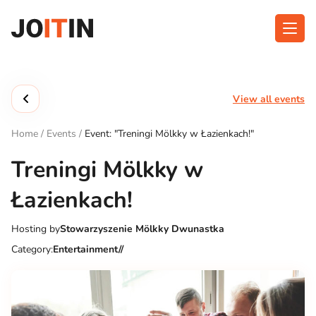
Skip
to
content
About app
Categories
View all events
Functionalities
Events
Home
/
Events
/
Event: "Treningi Mölkky w Łazienkach!"
Contact
Treningi Mölkky w
Łazienkach!
Get the App:
Hosting by
Stowarzyszenie Mölkky Dwunastka
Category:
Entertainment//