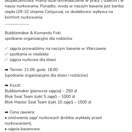
bezpieczeństwa. Mamy duże doświadczenie w pracy z dziećmi i w
nauce nurkowania. Ponadto, woda w naszym basenie jest bardzo
ciepła (29–32 stopnie Celsjusza), co dodatkowo wpływa na
komfort nurkowania.
____________
Bubblemaker & Komando Foki
spotkanie organizacyjne dla rodziców
✅ zajęcia prowadzimy na naszym basenie w Warszawie
✅ spotkania w niedziele
✅ zajęcia nurkowe dla dzieci
➡️ Termin: 21.09, godz. 18.00
(spotkanie organizacyjne dla dzieci i rodziców)
➡️ Koszt:
Bubblemaker (pierwsze zajęcia) – 250 zł
Blok Seal Team (cykl 5 zajęć) – 1000 zł
Blok Master Seal Team (cykl 10 zajęć) – 1500 zł
➡️ Cena zawiera:
• omówienia zajęć nurkowych (krótkie wykłady przed
nurkowaniem),
• zajęcia basenowe,