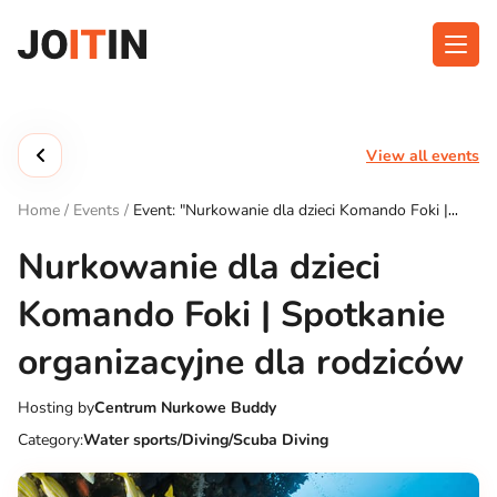
Skip
to
content
About app
Categories
View all events
Functionalities
Events
Home
/
Events
/
Event: "Nurkowanie dla dzieci Komando Foki |
Contact
Spotkanie organizacyjne dla rodziców"
Nurkowanie dla dzieci
Komando Foki | Spotkanie
Get the App:
organizacyjne dla rodziców
Hosting by
Centrum Nurkowe Buddy
Category:
Water sports/Diving/Scuba Diving