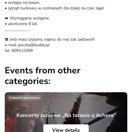
• wstępy na basen,
• sprzęt nurkowy w rozmiarach dla dzieci na czas zajęć
➡️ Wymagania wstępne:
• ukończone 8 lat.
____________
☎️ Jeśli masz pytania, napisz do nas lub zadzwoń!
e-mail: poczta@buddy.pl
tel. 609113399
Events from other
categories:
Culture/Concerts/Jazz
Koncerty Jazzowe „Na tarasie u Achera”
View details