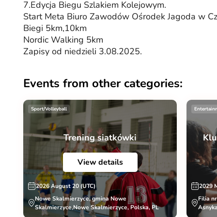
7.Edycja Biegu Szlakiem Kolejowym.
Start Meta Biuro Zawodów Ośrodek Jagoda w Cz
Biegi 5km,10km
Nordic Walking 5km
Zapisy od niedzieli 3.08.2025.
Events from other categories:
Sport/Volleyball
Entertain
Trening siatkówki
Klu
View details
2026 August 20 (UTC)
2029 
Nowe Skalmierzyce, gmina Nowe
Filia n
Skalmierzyce,Nowe Skalmierzyce, Polska, PL
Asnyka