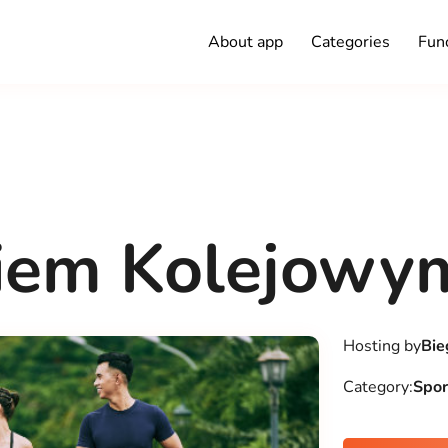
About app
Categories
Func
kiem Kolejowy
Hosting by
Bie
Category:
Spor