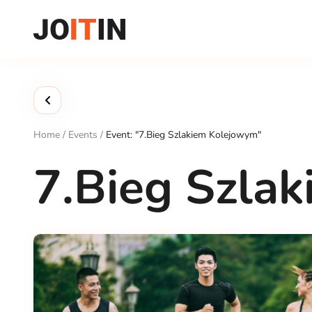
Skip
to
content
Home
/
Events
/
Event: "7.Bieg Szlakiem Kolejowym"
7.Bieg Szla