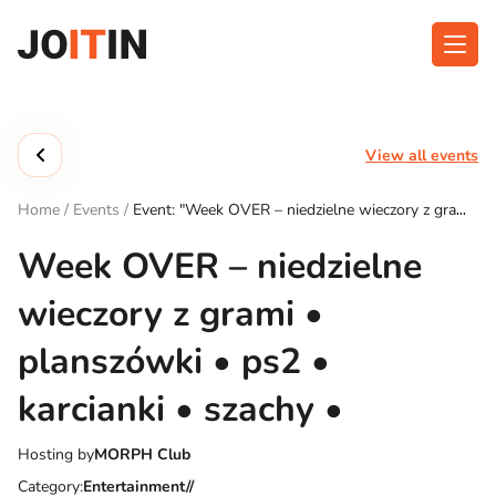
Skip
to
content
About app
Categories
View all events
Functionalities
Events
Home
/
Events
/
Event: "Week OVER – niedzielne wieczory z grami
Contact
• planszówki • ps2 • karcianki • szachy •"
Week OVER – niedzielne
wieczory z grami •
Get the App:
planszówki • ps2 •
karcianki • szachy •
Hosting by
MORPH Club
Category:
Entertainment//