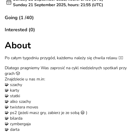
Sunday 21 September 2025, hours: 21:55 (UTC)
Going (1 /40)
Interested (0)
About
Po całym tygodniu przygód, każdemu należy się chwila relaxu 🧘‍♀️
Dlatego pragniemy Was zaprosić na cykl niedzielnych spotkań przy
grach 🎲
Znajdziecie u nas m.in:
🧩 szachy
🧩 karty
🧩 statki
🧩 alko szachy
🧩 twistera moves
🧩 ps2 (jeżeli masz gry, zabierz je ze sobą 😃 )
🧩 bilarda
🧩 cymbergaja
🧩 darta