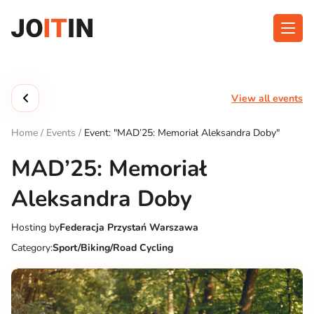
Skip
to
content
About app
Categories
View all events
Functionalities
Events
Home
/
Events
/
Event: "MAD’25: Memoriał Aleksandra Doby"
Contact
MAD’25: Memoriał
Aleksandra Doby
Get the App:
Hosting by
Federacja Przystań Warszawa
Category:
Sport/Biking/Road Cycling