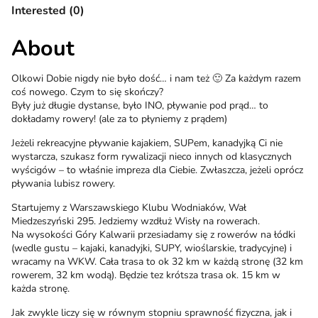
Interested (0)
About
Olkowi Dobie nigdy nie było dość… i nam też 🙂 Za każdym razem
coś nowego. Czym to się skończy?
Były już długie dystanse, było INO, pływanie pod prąd… to
dokładamy rowery! (ale za to płyniemy z prądem)
Jeżeli rekreacyjne pływanie kajakiem, SUPem, kanadyjką Ci nie
wystarcza, szukasz form rywalizacji nieco innych od klasycznych
wyścigów – to właśnie impreza dla Ciebie. Zwłaszcza, jeżeli oprócz
pływania lubisz rowery.
Startujemy z Warszawskiego Klubu Wodniaków, Wał
Miedzeszyński 295. Jedziemy wzdłuż Wisły na rowerach.
Na wysokości Góry Kalwarii przesiadamy się z rowerów na łódki
(wedle gustu – kajaki, kanadyjki, SUPY, wioślarskie, tradycyjne) i
wracamy na WKW. Cała trasa to ok 32 km w każdą stronę (32 km
rowerem, 32 km wodą). Będzie tez krótsza trasa ok. 15 km w
każda stronę.
Jak zwykle liczy się w równym stopniu sprawność fizyczna, jak i