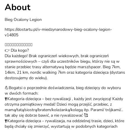
About
Bieg Ocalony Legion
https://dostartu.pl/v-miedzynarodowy-bieg-ocalony-legion-
v14805
🏃‍♂️🏃‍♀️🏃‍♂️🏃‍♀️🏃‍♂️🏃‍♀️
👉 Dla kogo?
Dla każdego! Brak ograniczeń wiekowych, brak ograniczeń
sprawnościowych – czyli dla uczestników biegu, którzy nie są w
stanie przebiec trasy alternatywą będzie marsz/spacer. Bieg 7km,
14km, 21 km, nordic walking 7km oraz kategoria dziecięca (dystans
dostosujemy do wieku).
💪Bogatsi o poprzednie doświadczenia, bieg dziecięcy do wyboru
w dwóch formach:
❣️Kategoria dziecięca – bez rywalizacji , każdy jest zwycięzcą! Każdy
otrzyma pamiątkowy medal! Dzieci mogą przejść, przebiec, z
mamą/tatą/siostrą/bratem/koleżanką/kolegą itp. Parami/ trójkami/…
tak aby się dobrze bawić, a nie rywalizować 🥰
❣️Kategoria dziecięca – rywalizacja, na oddzielnej trasie, dzieci, które
będą chciały się zmierzyć, wystartują w podobnych kategoriach