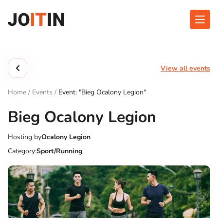
Skip
to
content
About app
Categories
View all events
Functionalities
Events
Home
/
Events
/
Event: "Bieg Ocalony Legion"
Contact
Bieg Ocalony Legion
Hosting by
Ocalony Legion
Get the App:
Category:
Sport/Running