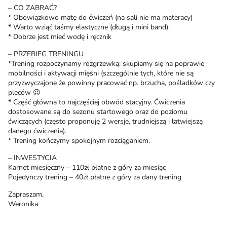
– CO ZABRAĆ?
* Obowiązkowo matę do ćwiczeń (na sali nie ma materacy)
* Warto wziąć taśmy elastyczne (długą i mini band).
* Dobrze jest mieć wodę i ręcznik
– PRZEBIEG TRENINGU
*Trening rozpoczynamy rozgrzewką: skupiamy się na poprawie
mobilności i aktywacji mięśni (szczególnie tych, które nie są
przyzwyczajone że powinny pracować np. brzucha, pośladków czy
pleców 😉
* Część główna to najczęściej obwód stacyjny. Ćwiczenia
dostosowane są do sezonu startowego oraz do poziomu
ćwiczących (często proponuję 2 wersje, trudniejszą i łatwiejszą
danego ćwiczenia).
* Trening kończymy spokojnym rozciąganiem.
– INWESTYCJA
Karnet miesięczny – 110zł płatne z góry za miesiąc
Pojedynczy trening – 40zł płatne z góry za dany trening
Zapraszam,
Weronika