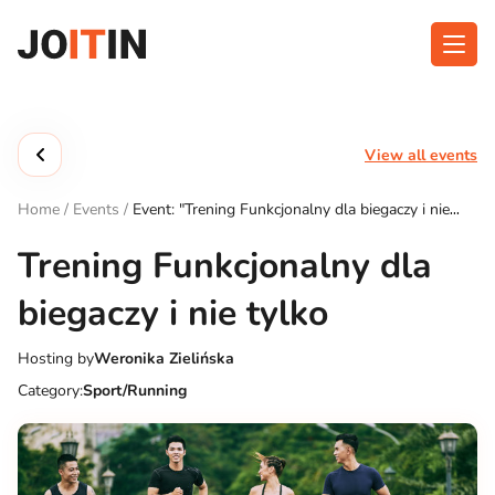
Skip
to
content
About app
Categories
View all events
Functionalities
Events
Home
/
Events
/
Event: "Trening Funkcjonalny dla biegaczy i nie
Contact
tylko"
Trening Funkcjonalny dla
biegaczy i nie tylko
Get the App:
Hosting by
Weronika Zielińska
Category:
Sport/Running