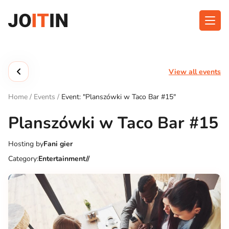
Skip
to
content
About app
Categories
View all events
Functionalities
Events
Home
/
Events
/
Event: "Planszówki w Taco Bar #15"
Contact
Planszówki w Taco Bar #15
Hosting by
Fani gier
Get the App:
Category:
Entertainment//