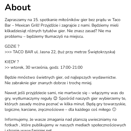
About
Zapraszamy na 15. spotkanie miłośników gier bez prądu w Taco
Bar – Mexican Grill! Przyjdźcie i zagrajcie z nami. Będziemy mieli
kilkadziesiąt różnych tytułów gier. Nie znasz zasad? Nie ma
problemu – będziemy tłumaczyli na miejscu.
GDZIE ?
>>> TACO BAR ul. Jasna 22, (tuż przy metrze Świętokrzyska)
KIEDY ?
>> wtorek, 30 września, godz. 17:00-21:00
Będzie mnóstwo świetnych gier, od najlepszych wydawnictw.
Nie zabraknie gier znanych dobrze i trochę mniej.
Nawet jeśli przyjdziecie sami, nie martwcie się – włączymy was do
gry, wytłumaczymy reguły 😉 Spośród naszych gier wybierzemy te,
których zasady można poznać w kilka minut. Będą gry towarzyskie,
logiczne, karciane, zręcznościowe – dla każdego coś miłego 🙂
Informujemy, że wasze zmagania nad planszą uwieczniamy na
fotkach , które publikujemy w naszych mediach społecznościowych
i stronie www.fanigier.net