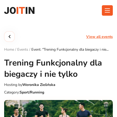
Skip
to
content
About app
Categories
View all events
Functionalities
Events
Home
/
Events
/
Event: "Trening Funkcjonalny dla biegaczy i nie
Contact
tylko"
Trening Funkcjonalny dla
biegaczy i nie tylko
Get the App:
Hosting by
Weronika Zielińska
Category:
Sport/Running