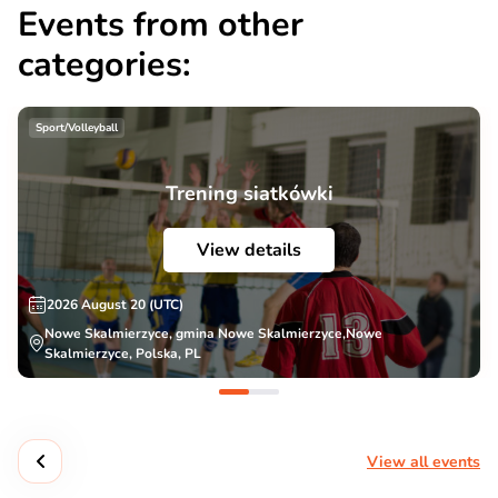
Events from other
categories:
Sport/Volleyball
Trening siatkówki
View details
2026 August 20 (UTC)
Nowe Skalmierzyce, gmina Nowe Skalmierzyce,Nowe
Skalmierzyce, Polska, PL
View all events