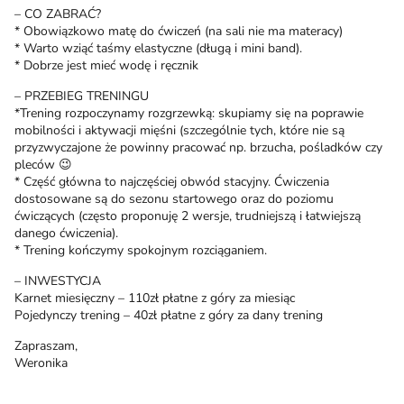
– CO ZABRAĆ?
* Obowiązkowo matę do ćwiczeń (na sali nie ma materacy)
* Warto wziąć taśmy elastyczne (długą i mini band).
* Dobrze jest mieć wodę i ręcznik
– PRZEBIEG TRENINGU
*Trening rozpoczynamy rozgrzewką: skupiamy się na poprawie
mobilności i aktywacji mięśni (szczególnie tych, które nie są
przyzwyczajone że powinny pracować np. brzucha, pośladków czy
pleców 😉
* Część główna to najczęściej obwód stacyjny. Ćwiczenia
dostosowane są do sezonu startowego oraz do poziomu
ćwiczących (często proponuję 2 wersje, trudniejszą i łatwiejszą
danego ćwiczenia).
* Trening kończymy spokojnym rozciąganiem.
– INWESTYCJA
Karnet miesięczny – 110zł płatne z góry za miesiąc
Pojedynczy trening – 40zł płatne z góry za dany trening
Zapraszam,
Weronika