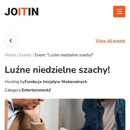
Skip
to
content
About app
Categories
View all events
Functionalities
Events
Home
/
Events
/
Event: "Luźne niedzielne szachy!"
Contact
Luźne niedzielne szachy!
Hosting by
Fundacja Inicjatyw Niebanalnych
Get the App:
Category:
Entertainment//