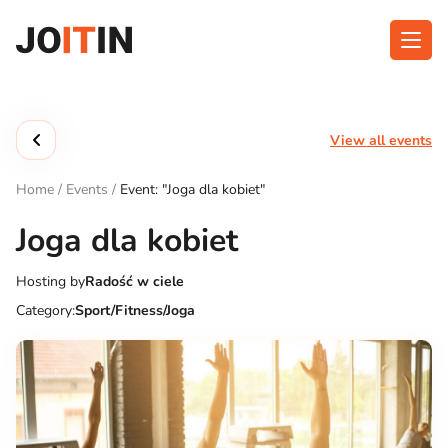
Skip
to
content
About app
Categories
View all events
Functionalities
Events
Home
/
Events
/
Event: "Joga dla kobiet"
Contact
Joga dla kobiet
Hosting by
Radość w ciele
Get the App:
Category:
Sport/Fitness/Joga